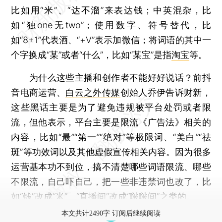
比如用“米”、“达不溜”来表达钱；中英混杂，比
如“独one无two”；使用数字、符号替代，比
如“8+1”代表酒、“+V”表示加微信；将词语的其中一
个字换成“某”或者“什么”，比如“某宝”是指
淘宝
等。
为什么这些主播和创作者不能好好说话？前抖
音电商运营、
白云之外传媒
创始人乔伊告诉财新，
这些黑话主要是为了避免违规被平台处罚或者限
流，但他表示，平台主要是限流《广告法》相关的
内容，比如“最”“第一”“绝对”等极限词、“美白”“祛
斑”等功效词以及其他虚假宣传相关内容。因为很多
运营基本功不到位，搞不清楚哪些词语限流、哪些
不限流，自己吓自己，把一些非违禁词也改了，比
如“钱”改成“米”、“直播间”改成“啵啵间”之类的。
本文共计2490字 订阅后继续阅读