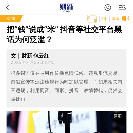
公司
试听
T中
把“钱”说成“米” 抖音等社交平台黑
话为何泛滥？
文｜财新 包云红
2025年01月26日 16:15
很多词语仅在被用作传播色情低俗、违规引流交易、
虚假宣传等违法违规行为时加以管理，而如果相关内
容违规，利用同音、同形、拼音、表情替代，仍然会
被处罚
原图