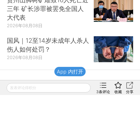
三年 矿长涉罪被罢免全国人
大代表
2026年08月08日
国风｜12至14岁未成年人杀人
伤人如何处罚？
2026年08月08日
App 内打开
财新移动
发表评论得积分
3
条评论
收藏
分享
财新
财新周刊
Caixin
登录
网页版
订阅电邮
|
|
Copyright 财新网 All Rights Reserved