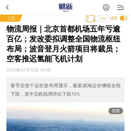
公司
试听
T中
物流周报｜北京首都机场五年亏逾
百亿；发改委拟调整全国物流枢纽
布局；波音登月火箭项目将裁员；
空客推迟氢能飞机计划
2025年02月10日 19:08
春节后首个运价发布周显示，集装箱海运价继续全线
下跌，其中北欧线周环比下跌16%
原图