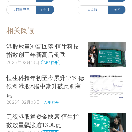
#阿里巴巴
+关注
#港股
+关注
相关阅读
港股放量冲高回落 恒生科技
指数创三年新高后倒跌
2025年02月13日
APP打开
恒生科指年初至今累升13% 德
银料港股A股中期升破此前高
点
2025年02月06日
APP打开
无视港股通资金缺席 恒生指
数放量飙涨逾1300点