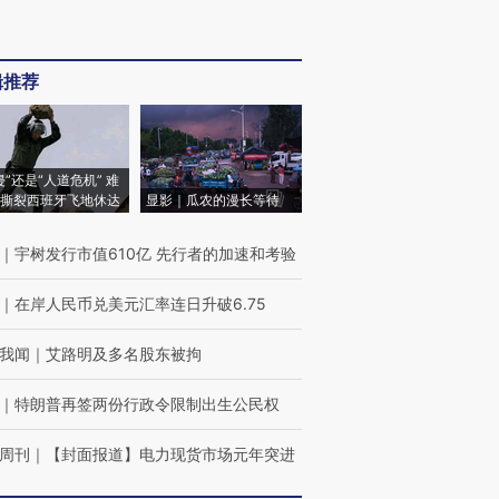
辑推荐
侵”还是“人道危机” 难
撕裂西班牙飞地休达
显影｜瓜农的漫长等待
｜
宇树发行市值610亿 先行者的加速和考验
｜
在岸人民币兑美元汇率连日升破6.75
我闻
｜
艾路明及多名股东被拘
｜
特朗普再签两份行政令限制出生公民权
周刊
｜
【封面报道】电力现货市场元年突进