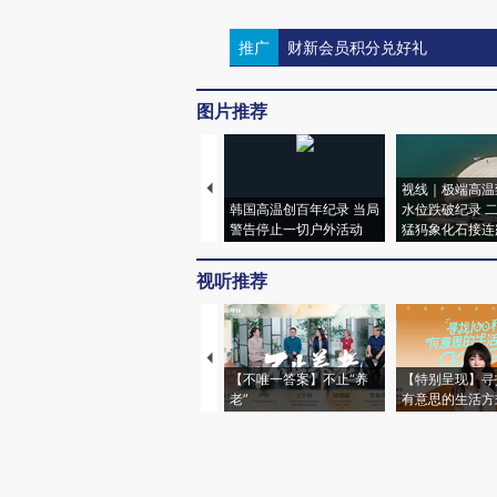
推广
财新会员积分兑好礼
图片推荐
视线｜极端高温
韩国高温创百年纪录 当局
水位跌破纪录 
警告停止一切户外活动
猛犸象化石接连
视听推荐
【不唯一答案】不止“养
【特别呈现】寻
老”
有意思的生活方