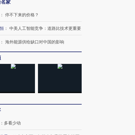
新名家
：
停不下来的价格？
恒
：
中美人工智能竞争：道路比技术更重要
：
海外能源供给缺口对中国的影响
频
客
：
多看少动