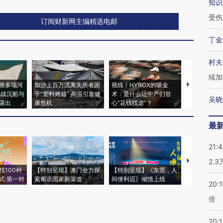
知识
受伤
订阅财新网主编精选电邮
丁金
村夫
续加
致多瑙河
加沙上百万流离失所者困
视线｜HYROX的吸金
马航飞行员
二战沉船与
于“塑料烤箱” 高温引发健
术：是什么让中产们甘
粒摇头丸 尿
吴晓
露出
康危机
心“花钱找虐”？
毒品
最
21:
【推广】走
2.
找100种
【特别呈现】澳门全力探
【特别呈现】《东莞，人
会，让数智科
式·第一对
索葡语国家新渠道
间便利店》倾情上线
业
20:
倍
20:1