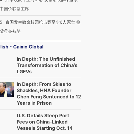
中国侨联副主席
45
泰国发生致命校园枪击案至少6人死亡 枪
父母亦被杀
lish - Caixin Global
In Depth: The Unfinished
Transformation of China’s
LGFVs
In Depth: From Skies to
Shackles, HNA Founder
Chen Feng Sentenced to 12
Years in Prison
U.S. Details Steep Port
Fees on China-Linked
Vessels Starting Oct. 14