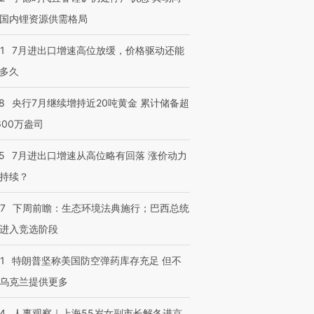
国内锂资源供需格局
1
7月进出口增速高位放缓，价格驱动还能
多久
8
央行7月继续增持近20吨黄金 累计储备超
600万盎司
5
7月进出口增速从高位略有回落 涨价动力
持续？
07
下周前瞻：生态环境法典施行；巴西总统
进入竞选阶段
1
特朗普坚称美国防空弹药库存充足 但不
乌克兰提供更多
24
人事观察｜上海55岁女副市长解冬进京