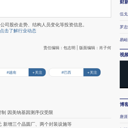
财
伍戈
阅公司股价走势、结构人员变化等投资信息。
罗志
点击了解行业动态
易峘
责任编辑：包志明 | 版面编辑：肖子何
视
#越南
+关注
#巴西
+关注
博
管制 因美纳基因测序仪受限
唐涯
元 新增三个晶圆厂、两个封装设施等