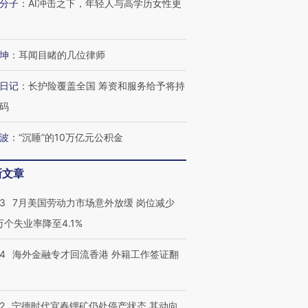
分子
：
AI冲击之下，年轻人与高学历女性更
坤
：
耳闻目睹的几位律师
日记
：
长护险覆盖全国 筹资和服务给予将持
码
跨国走私7万
视线｜被称为“蟑螂”的印
视线｜“入侵”还是“人道危
检体内含3种
度Z世代 用街头抗争将教
机”？难民潮撕裂西班牙
秘鲁纳斯
波
：
“沉睡”的10万亿元公积金
育部长拱下台
飞地休达
13人遇难
新文章
43
7月美国劳动力市场意外放缓 岗位减少
进第四届链博
3万个失业率降至4.1%
【商旅对话】华住集团
技“链”接产
【特别呈现】寻找100种
CFO：不靠规模取胜，华
【特别呈
有意思的生活方式·第三对
住三大增长引擎是什么？
有意思的
14
海外金融专才回流香港 外籍工作签证翻
2
宁德时代宜春锂矿仍处停产状态 其动向