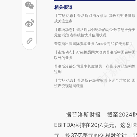
相关报道
【市场动态】普洛斯取消发债后 其长期财务健康
成关注焦点
【市场动态】普洛斯以创纪录的两位数票息推介美
元债 投资者持续担忧其信用状况
普洛斯出售国际资本业务 Ares最高52亿美元接手
【市场动态】Ares据悉同意收购普洛斯中国在中国
以外的业务
普洛斯冷链公司董事长虞健民：存量冷库已结构性
过剩
【市场动态】普洛斯评级被标普下调至垃圾级 因
资产变现进展缓慢
据普洛斯财报，截至2024财
EBITDA保持在20亿美元。这意
元，按37亿美元的交易对价计，出