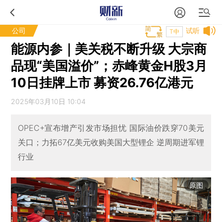
公司
试听
T中
能源内参｜美关税不断升级 大宗商
品现“美国溢价”；赤峰黄金H股3月
10日挂牌上市 募资26.76亿港元
2025年03月10日 10:04
OPEC+宣布增产引发市场担忧 国际油价跌穿70美元
关口；力拓67亿美元收购美国大型锂企 逆周期进军锂
行业
原图