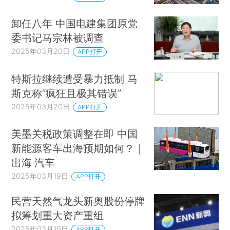
卸任八年 中国电建集团原党
委书记马宗林被调查
2025年03月20日
APP打开
特斯拉继续遭受暴力抵制 马
斯克称“疯狂且极其错误”
2025年03月20日
APP打开
美墨关税政策调整在即 中国
新能源客车出海预期如何？｜
出海·汽车
2025年03月19日
APP打开
民营天然气龙头新奥股份停牌
拟筹划重大资产重组
2025年03月19日
APP打开