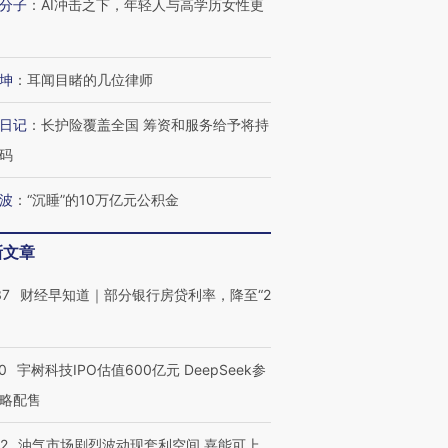
分子
：
AI冲击之下，年轻人与高学历女性更
坤
：
耳闻目睹的几位律师
日记
：
长护险覆盖全国 筹资和服务给予将持
码
波
：
“沉睡”的10万亿元公积金
新文章
37
财经早知道｜部分银行房贷利率，降至“2
0
宇树科技IPO估值600亿元 DeepSeek参
略配售
22
油气市场剧烈波动现套利空间 嘉能可上