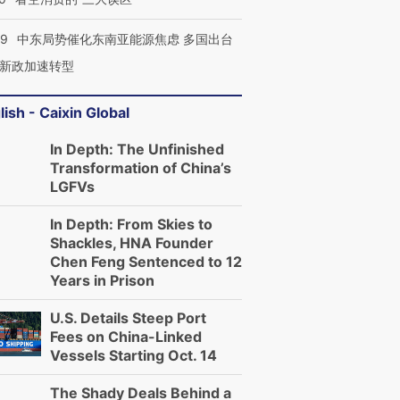
59
中东局势催化东南亚能源焦虑 多国出台
新政加速转型
lish - Caixin Global
In Depth: The Unfinished
Transformation of China’s
LGFVs
In Depth: From Skies to
Shackles, HNA Founder
Chen Feng Sentenced to 12
Years in Prison
U.S. Details Steep Port
Fees on China-Linked
Vessels Starting Oct. 14
The Shady Deals Behind a