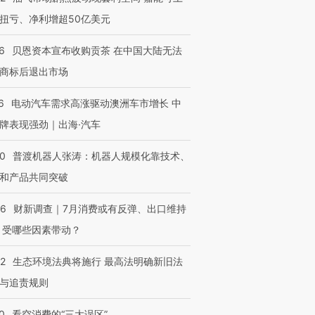
扭亏、净利增超50亿美元
6
贝恩资本宣布收购贡茶 在中国大陆无法
商标后退出市场
6
电动汽车需求高涨驱动澳洲车市增长 中
牌表现强劲｜出海·汽车
00
普渡机器人张涛：机器人规模化靠技术、
和产品共同突破
56
财新调查｜7月消费或有反弹、出口维持
 受哪些因素带动？
42
生态环境法典将施行 最高法明确新旧法
与追责规则
0
看空消费的“三大误区”