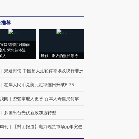
辑推荐
宜昌局部短时降雨
8毫米 紧急转移近
00人
显影｜瓜农的漫长等待
｜
规避封锁 中国超大油轮停靠埃及绕行非洲
｜
在岸人民币兑美元汇率连日升破6.75
我闻
｜
资管掌舵人更替 百年人寿僵局何解
｜
多国出台光伏新政加速转型
周刊
｜
【封面报道】电力现货市场元年突进