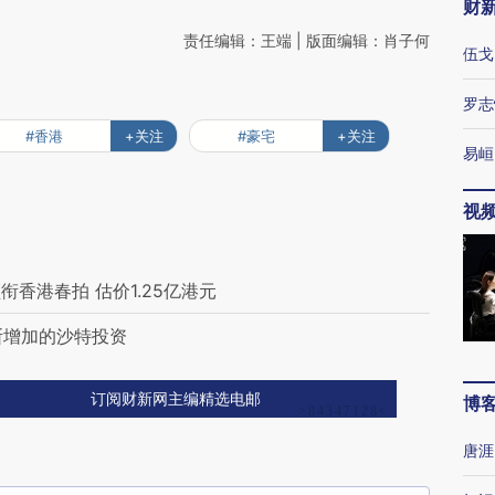
财
责任编辑：王端 | 版面编辑：肖子何
伍戈
罗志
#香港
+关注
#豪宅
+关注
易峘
视
香港春拍 估价1.25亿港元
断增加的沙特投资
订阅财新网主编精选电邮
博
唐涯