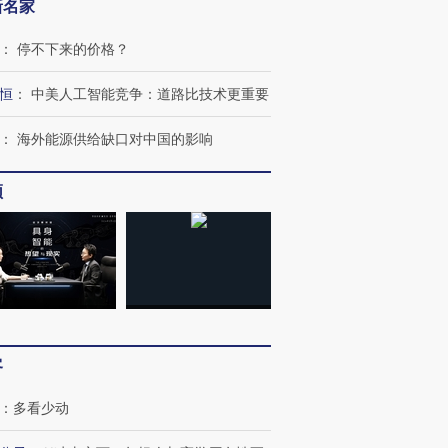
新名家
：
停不下来的价格？
恒
：
中美人工智能竞争：道路比技术更重要
：
海外能源供给缺口对中国的影响
频
客
：
多看少动