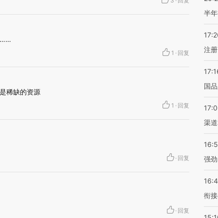
3
·
回复
半年
17:2
……
注册
1
·
回复
17:1
国品
是稀缺的资源
1
·
回复
17:
渠道
16:
·
回复
强劲
16:
衔接
·
回复
15:1