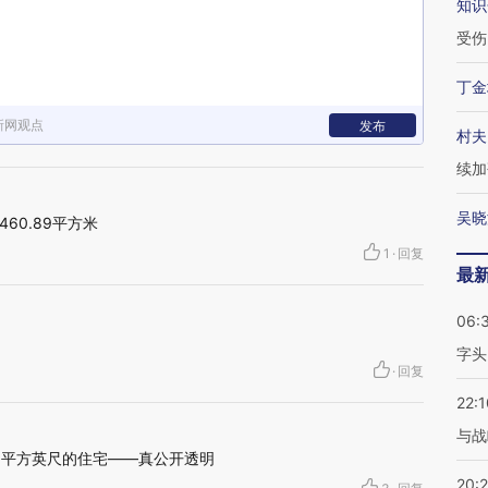
知识
受伤
丁金
新网观点
发布
村夫
续加
吴晓
 ​460.89平方米
1
·
回复
最
06:
字头
·
回复
22:1
与战
60平方英尺的住宅——真公开透明
20: