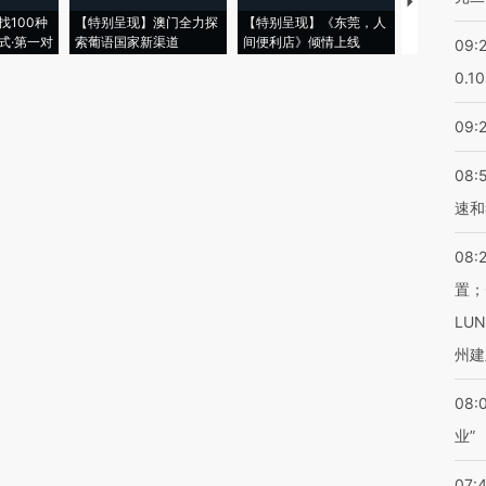
【推广】走
找100种
【特别呈现】澳门全力探
【特别呈现】《东莞，人
会，让数智科
式·第一对
索葡语国家新渠道
间便利店》倾情上线
业
09:
0.1
09:
08:
速和
08:
置；
LU
州建
08:
业”
07: