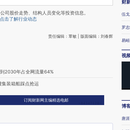
财
阅公司股价走势、结构人员变化等投资信息。
伍戈
点击了解行业动态
罗志
责任编辑：覃敏 | 版面编辑：刘春辉
易峘
视
2030年占全网流量64%
艘集装箱船踩点抢运
订阅财新网主编精选电邮
博
唐涯