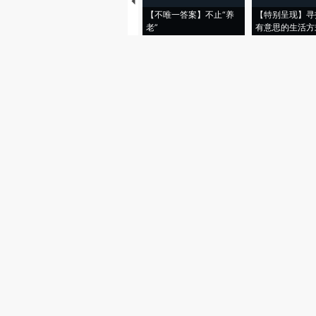
【不唯一答案】不止“养
【特别呈现】寻
老”
有意思的生活方