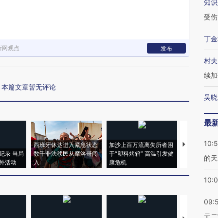
知识
受伤
丁金
新网观点
发布
村夫
续加
本篇文章暂无评论
吴晓
最
10:
西班牙休达进入紧急状态
加沙上百万流离失所者困
视线｜HYR
纪录 当局
数千非法移民从摩洛哥闯
于“塑料烤箱” 高温引发健
术：是什么
的天
外活动
入
康危机
心“花钱找虐
10:
09:
元二