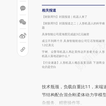
相关报道
【财新周刊】封面报道｜机器人来了
【财新周刊】封面报道之二｜人形机器人的科学难
题
具身智能公司星海图完成超3亿元融资
成立不到两个月 具身智能初创公司它石智航融资
1.2亿美元
宇树、众擎等机器人再赴英伟达开发者大会 人形
机器人落地还缺什么？
【行业速递】人形机器人概念反复活跃 下游商业
化仍是空白
技术瓶颈，负载自重比1:1，末端速
节结构配合混合刚柔体动力学模
杂服务、精密操作等。