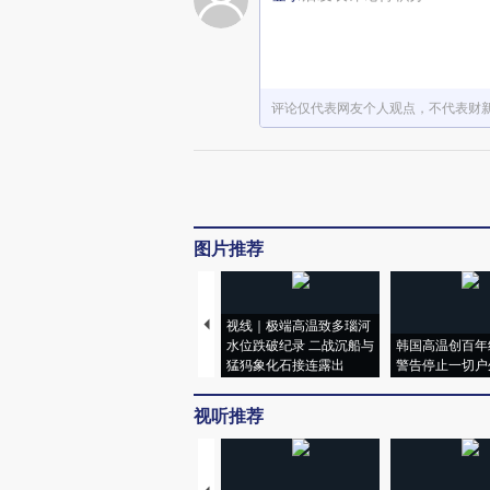
评论仅代表网友个人观点，不代表财
图片推荐
视线｜极端高温致多瑙河
水位跌破纪录 二战沉船与
韩国高温创百年
猛犸象化石接连露出
警告停止一切户
视听推荐