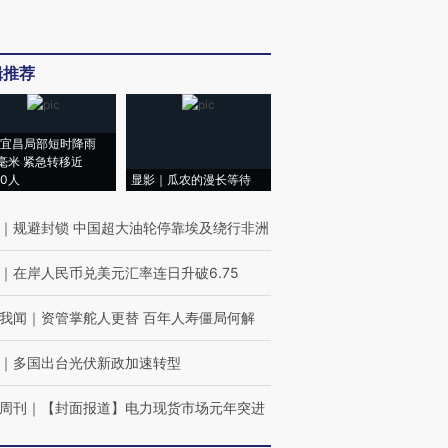
辑推荐
宜昌局部短时降雨
8毫米 紧急转移近
00人
显影｜瓜农的漫长等待
｜
规避封锁 中国超大油轮停靠埃及绕行非洲
｜
在岸人民币兑美元汇率连日升破6.75
我闻
｜
资管掌舵人更替 百年人寿僵局何解
｜
多国出台光伏新政加速转型
周刊
｜
【封面报道】电力现货市场元年突进