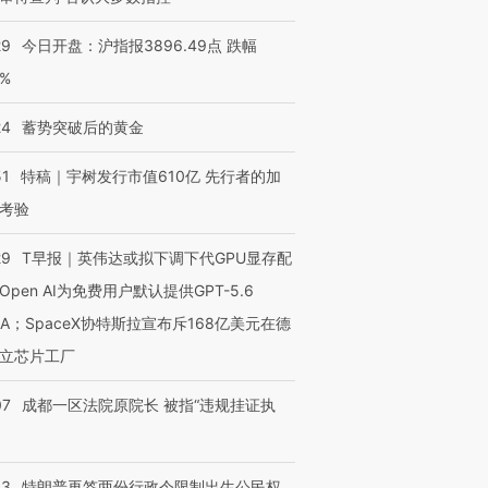
进第四届链博
【商旅对话】华住集团
技“链”接产
【特别呈现】寻找100种
CFO：不靠规模取胜，华
【特别呈
有意思的生活方式·第三对
住三大增长引擎是什么？
有意思的
29
今日开盘：沪指报3896.49点 跌幅
0%
24
蓄势突破后的黄金
51
特稿｜宇树发行市值610亿 先行者的加
考验
29
T早报｜英伟达或拟下调下代GPU显存配
Open AI为免费用户默认提供GPT-5.6
NA；SpaceX协特斯拉宣布斥168亿美元在德
立芯片工厂
07
成都一区法院原院长 被指“违规挂证执
43
特朗普再签两份行政令限制出生公民权