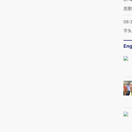
意图
06:
字头
Eng