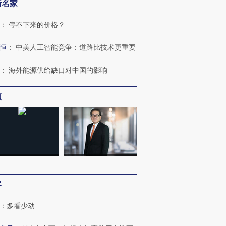
新名家
：
停不下来的价格？
恒
：
中美人工智能竞争：道路比技术更重要
：
海外能源供给缺口对中国的影响
频
客
：
多看少动