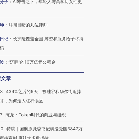
分子
：
AI冲击之下，年轻人与高学历女性更
坤
：
耳闻目睹的几位律师
日记
：
长护险覆盖全国 筹资和服务给予将持
码
波
：
“沉睡”的10万亿元公积金
新文章
53
439%之后的6天：被硅谷和华尔街追捧
OX的吸金
马航飞行员跨国走私7万
视线｜被称为“蟑螂”的印
让中产们甘
粒摇头丸 尿检体内含3种
度Z世代 用街头抗争将教
秘鲁纳斯
才，为何走入杠杆误区
”？
毒品
育部长拱下台
13人遇难
07
陈龙：Token时代的商业与组织
50
特稿｜国航原党委书记樊澄受贿3847万
审待宣判 否认大多数指控