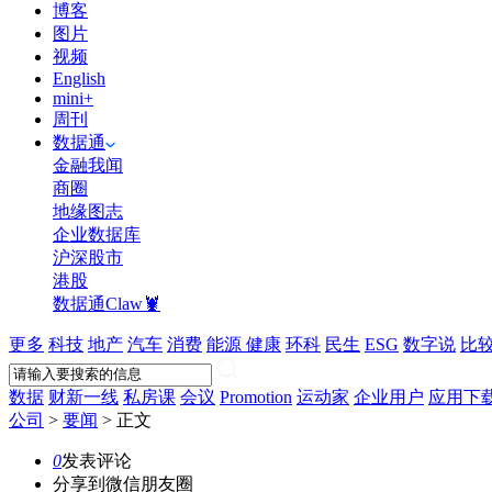
博客
图片
视频
English
mini+
周刊
数据通
金融我闻
商圈
地缘图志
企业数据库
沪深股市
港股
数据通Claw🦞
更多
科技
地产
汽车
消费
能源
健康
环科
民生
ESG
数字说
比
数据
财新一线
私房课
会议
Promotion
运动家
企业用户
应用下
公司
>
要闻
>
正文
0
发表评论
分享到微信朋友圈