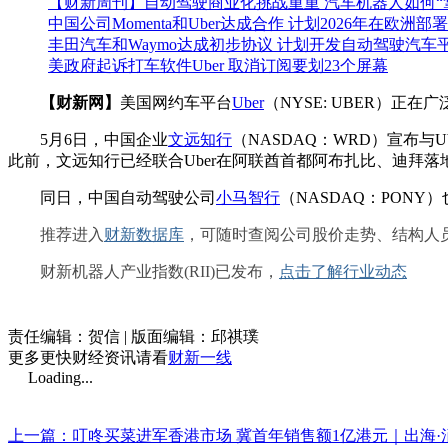
【财新周刊】自动驾驶商业化挑战重重 汽车机器人如何“
中国公司Momenta和Uber达成合作 计划2026年在欧洲
丰田汽车和Waymo达成初步协议 计划开发自动驾驶汽车
美政府起诉打车软件Uber 取消订阅要划23个屏幕
【财新网】
美国网约车平台
Uber
（NYSE: UBER）正
5月6日，中国企业
文远知行
（NASDAQ：WRD）宣布与
此前，文远知行已经联合Uber在阿联酋首都阿布扎比、迪拜
同日，中国自动驾驶公司
小马智行
（NASDAQ：PONY
推荐进入
财新数据库
，可随时查阅公司股价走势、结构人
财新机器人产业指数(RII)已发布，
点击了解行业动态
责任编辑：贺信 | 版面编辑：邱祺璞
更多更快财经资讯请看
财新一线
Loading...
上一篇：叮咚买菜进军香港市场 冀首年销售额1亿港元｜出海·