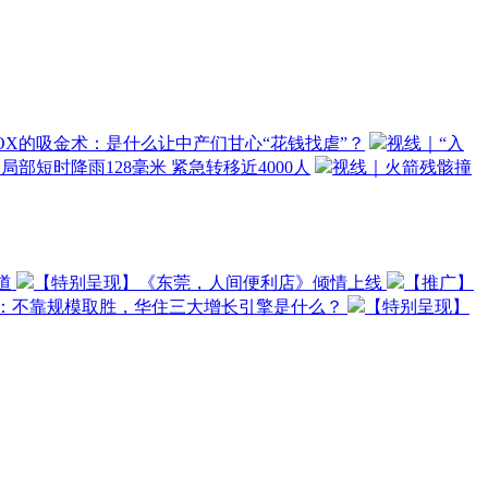
OX的吸金术：是什么让中产们甘心“花钱找虐”？
视线｜“入
局部短时降雨128毫米 紧急转移近4000人
视线｜火箭残骸撞
道
【特别呈现】《东莞，人间便利店》倾情上线
【推广】
O：不靠规模取胜，华住三大增长引擎是什么？
【特别呈现】