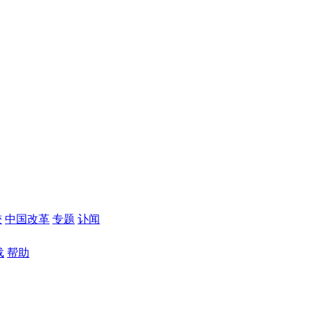
较
中国改革
专题
讣闻
载
帮助