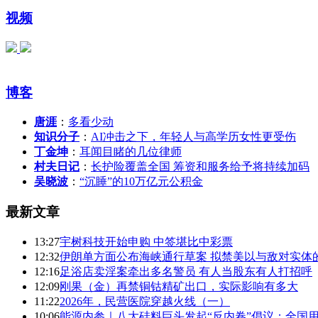
视频
博客
唐涯
：
多看少动
知识分子
：
AI冲击之下，年轻人与高学历女性更受伤
丁金坤
：
耳闻目睹的几位律师
村夫日记
：
长护险覆盖全国 筹资和服务给予将持续加码
吴晓波
：
“沉睡”的10万亿元公积金
最新文章
13:27
宇树科技开始申购 中签堪比中彩票
12:32
伊朗单方面公布海峡通行草案 拟禁美以与敌对实体
12:16
足浴店卖淫案牵出多名警员 有人当股东有人打招呼
12:09
刚果（金）再禁铜钴精矿出口，实际影响有多大
11:22
2026年，民营医院穿越火线（一）
10:06
能源内参｜八大硅料巨头发起“反内卷”倡议；全国