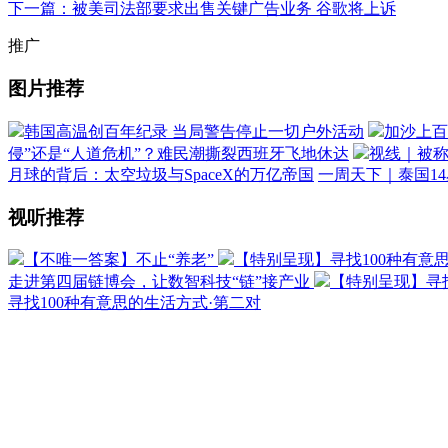
下一篇：被美司法部要求出售关键广告业务 谷歌将上诉
推广
图片推荐
韩国高温创百年纪录 当局警告停止一切户外活动
加沙上百
侵”还是“人道危机”？难民潮撕裂西班牙飞地休达
视线｜被称
月球的背后：太空垃圾与SpaceX的万亿帝国
一周天下｜泰国1
视听推荐
【不唯一答案】不止“养老”
【特别呈现】寻找100种有意
走进第四届链博会，让数智科技“链”接产业
【特别呈现】寻找
寻找100种有意思的生活方式·第二对