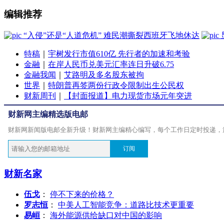
编辑推荐
“入侵”还是“人道危机” 难民潮撕裂西班牙飞地休达
特稿
｜
宇树发行市值610亿 先行者的加速和考验
金融
｜
在岸人民币兑美元汇率连日升破6.75
金融我闻
｜
艾路明及多名股东被拘
世界
｜
特朗普再签两份行政令限制出生公民权
财新周刊
｜
【封面报道】电力现货市场元年突进
财新网主编精选版电邮
财新网新闻版电邮全新升级！财新网主编精心编写，每个工作日定时投递，
订阅
财新名家
伍戈
：
停不下来的价格？
罗志恒
：
中美人工智能竞争：道路比技术更重要
易峘
：
海外能源供给缺口对中国的影响