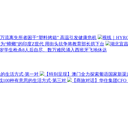
万流离失所者困于“塑料烤箱” 高温引发健康危机
视线｜HYR
为“蟑螂”的印度Z世代 用街头抗争将教育部长拱下台
湖北宜昌
4岁学生枪杀8人后自尽、数万难民涌入西班牙飞地休达
思的生活方式·第一对
【特别呈现】澳门全力探索葡语国家新渠
100种有意思的生活方式·第三对
【商旅对话】华住集团CF