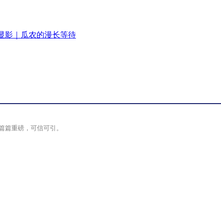
显影｜瓜农的漫长等待
篇篇重磅，可信可引。