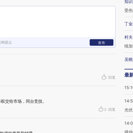
知识
受伤
丁金
村夫
新网观点
发布
续加
吴晓
最
·
回复
15:1
14:
择权交给市场，同台竞技。
2
·
回复
光伏
14:
撬动