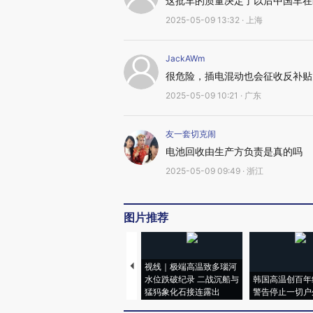
这批车的质量决定了以后中国车在
2025-05-09 13:32 · 上海
JackAWm
很危险，插电混动也会征收反补贴
2025-05-09 10:21 · 广东
友一套切克闹
电池回收由生产方负责是真的吗
2025-05-09 09:49 · 浙江
图片推荐
视线｜极端高温致多瑙河
水位跌破纪录 二战沉船与
韩国高温创百年
猛犸象化石接连露出
警告停止一切户