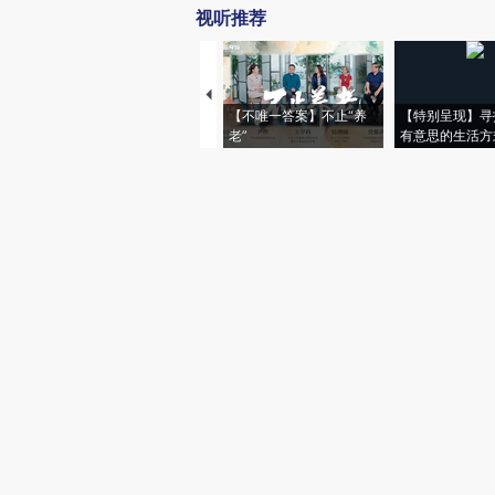
视听推荐
【不唯一答案】不止“养
【特别呈现】寻
老”
有意思的生活方