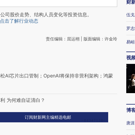
财
阅公司股价走势、结构人员变化等投资信息。
伍戈
点击了解行业动态
罗志
责任编辑：屈运栩 | 版面编辑：许金玲
易峘
视
松AI芯片出口管制；OpenAI将保持非营利架构；鸿蒙
利 为何难自证清白？
博
订阅财新网主编精选电邮
唐涯