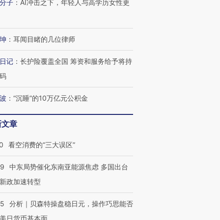
分子
：
AI冲击之下，年轻人与高学历女性更
坤
：
耳闻目睹的几位律师
日记
：
长护险覆盖全国 筹资和服务给予将持
码
波
：
“沉睡”的10万亿元公积金
新文章
0
看空消费的“三大误区”
59
中东局势催化东南亚能源焦虑 多国出台
新政加速转型
05
分析｜贝森特操盘稳日元，操作巧思能否
美日货币基本面