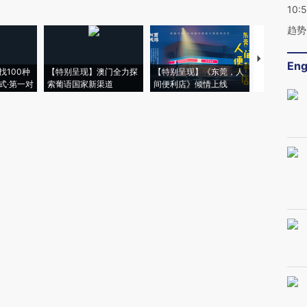
10:
趋势
【推广】走
Eng
找100种
【特别呈现】澳门全力探
【特别呈现】《东莞，人
会，让数智科
式·第一对
索葡语国家新渠道
间便利店》倾情上线
业