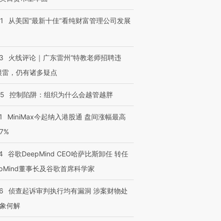
1
从美国“最新十佳”看纯财富管理公司发展
3
火线评论｜广东雷州“特教老师招聘违
很雷，仍有诸多疑点
05
控制陷阱：组织为什么会越管越胖
1
MiniMax今起纳入港股通 盘间涨幅最高
77%
4
谷歌DeepMind CEO哈萨比斯卸任 转任
epMind董事长及谷歌首席科学家
跨国走私7万
视线｜HYROX的吸金
视线｜被
6
侦查起诉审判执行均有漏洞 涉案财物处
检体内含3种
术：是什么让中产们甘
泽连斯基密集出访美英 索
度Z世代
象何解
心“花钱找虐”？
要防空导弹“救急”
育部长拱