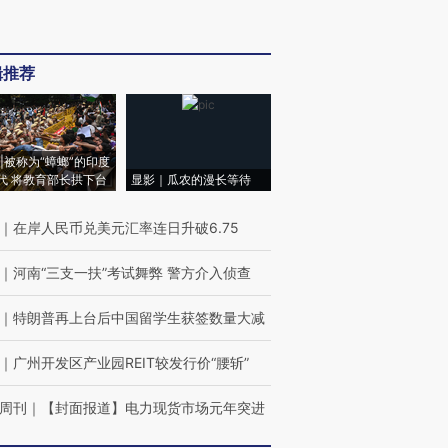
辑推荐
|被称为“蟑螂”的印度
代 将教育部长拱下台
显影｜瓜农的漫长等待
｜
在岸人民币兑美元汇率连日升破6.75
｜
河南“三支一扶”考试舞弊 警方介入侦查
｜
特朗普再上台后中国留学生获签数量大减
｜
广州开发区产业园REIT较发行价“腰斩”
周刊
｜
【封面报道】电力现货市场元年突进