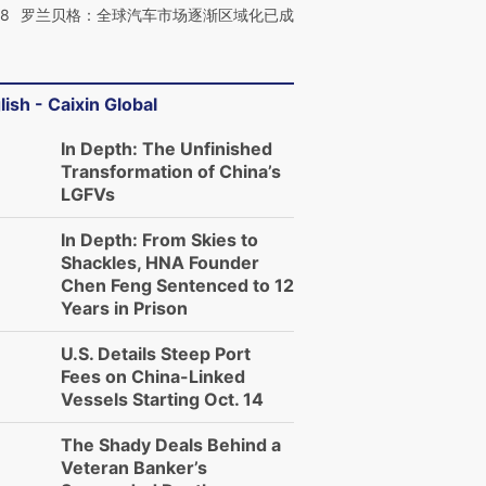
58
罗兰贝格：全球汽车市场逐渐区域化已成
进第四届链博
【商旅对话】华住集团
lish - Caixin Global
技“链”接产
【特别呈现】寻找100种
CFO：不靠规模取胜，华
【特别呈
有意思的生活方式·第三对
住三大增长引擎是什么？
有意思的
In Depth: The Unfinished
Transformation of China’s
LGFVs
In Depth: From Skies to
Shackles, HNA Founder
Chen Feng Sentenced to 12
Years in Prison
U.S. Details Steep Port
Fees on China-Linked
Vessels Starting Oct. 14
The Shady Deals Behind a
Veteran Banker’s