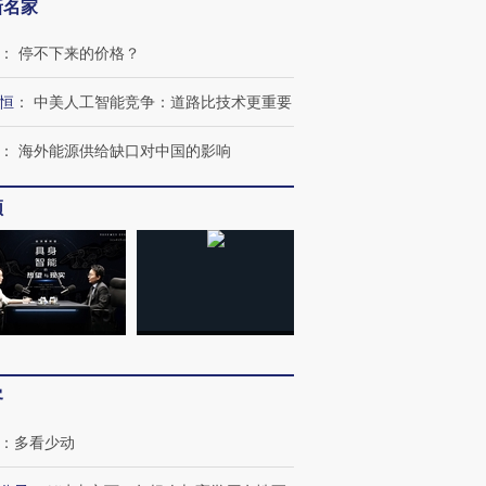
新名家
：
停不下来的价格？
恒
：
中美人工智能竞争：道路比技术更重要
：
海外能源供给缺口对中国的影响
频
客
：
多看少动