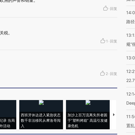
欧洲的声誉和销量。
·
回复
14:0
路径
关税。
13:1
1
·
回复
规”
13:
12:2
2
·
回复
22.
12:1
De
西班牙休达进入紧急状态
加沙上百万流离失所者困
马航飞行员
11:5
纪录 当局
数千非法移民从摩洛哥闯
于“塑料烤箱” 高温引发健
粒摇头丸 尿
置乱
外活动
入
康危机
毒品