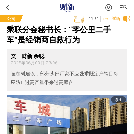
公司
English
试听
T中
乘联分会秘书长：“零公里二手
车”是经销商自救行为
文｜财新 余聪
2025年06月09日 23:06
崔东树建议，部分头部厂家不应强求既定产销目标，
应防止过高产量带来过高库存
原图