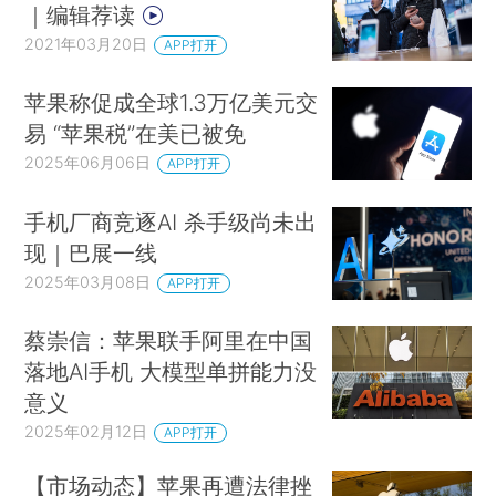
｜编辑荐读
2021年03月20日
APP打开
苹果称促成全球1.3万亿美元交
易 “苹果税”在美已被免
2025年06月06日
APP打开
手机厂商竞逐AI 杀手级尚未出
现｜巴展一线
2025年03月08日
APP打开
蔡崇信：苹果联手阿里在中国
落地AI手机 大模型单拼能力没
意义
2025年02月12日
APP打开
【市场动态】苹果再遭法律挫