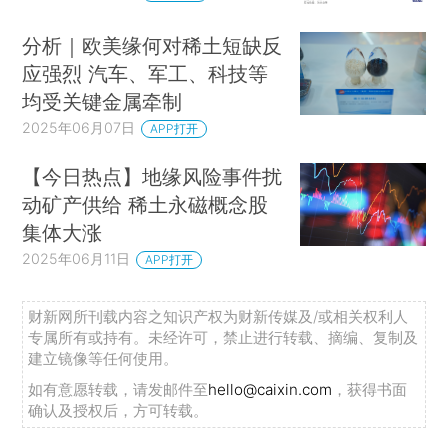
分析｜欧美缘何对稀土短缺反
应强烈 汽车、军工、科技等
均受关键金属牵制
2025年06月07日
APP打开
【今日热点】地缘风险事件扰
动矿产供给 稀土永磁概念股
集体大涨
2025年06月11日
APP打开
财新网所刊载内容之知识产权为财新传媒及/或相关权利人
专属所有或持有。未经许可，禁止进行转载、摘编、复制及
建立镜像等任何使用。
如有意愿转载，请发邮件至
hello@caixin.com
，获得书面
确认及授权后，方可转载。