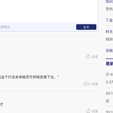
知识
受伤
丁金
新网观点
发布
村夫
续加
吴晓
·
回复
最
21:
着这个行业未来能否可持续发展下去。”
2.
3
·
回复
20:
倍
才
·
回复
20:1