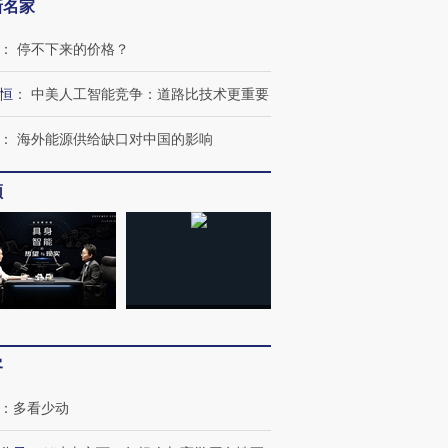
新名家
：
停不下来的价格？
恒
：
中美人工智能竞争：道路比技术更重要
：
海外能源供给缺口对中国的影响
频
客
：
多看少动