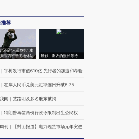
辑推荐
侵”还是“人道危机” 难
撕裂西班牙飞地休达
显影｜瓜农的漫长等待
｜
宇树发行市值610亿 先行者的加速和考验
｜
在岸人民币兑美元汇率连日升破6.75
我闻
｜
艾路明及多名股东被拘
｜
特朗普再签两份行政令限制出生公民权
周刊
｜
【封面报道】电力现货市场元年突进