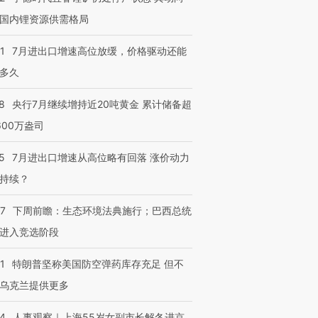
国内锂资源供需格局
1
7月进出口增速高位放缓，价格驱动还能
多久
8
央行7月继续增持近20吨黄金 累计储备超
600万盎司
5
7月进出口增速从高位略有回落 涨价动力
持续？
07
下周前瞻：生态环境法典施行；巴西总统
进入竞选阶段
1
特朗普坚称美国防空弹药库存充足 但不
乌克兰提供更多
24
人事观察｜上海55岁女副市长解冬进京