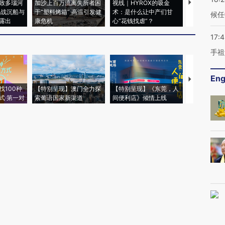
致多瑙河
加沙上百万流离失所者困
视线｜HYROX的吸金
马航飞行员
二战沉船与
于“塑料烤箱” 高温引发健
术：是什么让中产们甘
粒摇头丸 尿
候任
露出
康危机
心“花钱找虐”？
毒品
17:
手祖
Eng
【推广】走
找100种
【特别呈现】澳门全力探
【特别呈现】《东莞，人
会，让数智科
式·第一对
索葡语国家新渠道
间便利店》倾情上线
业