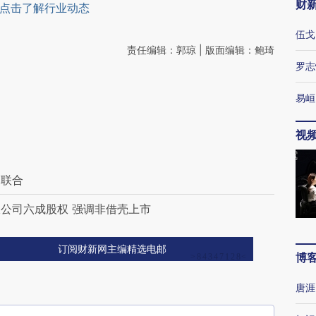
财
点击了解行业动态
伍戈
责任编辑：郭琼 | 版面编辑：鲍琦
罗志
易峘
视
的联合
公司六成股权 强调非借壳上市
订阅财新网主编精选电邮
博
唐涯