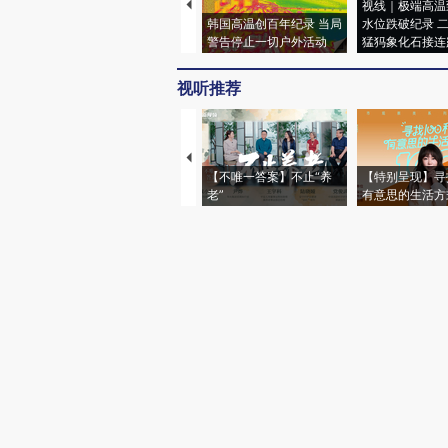
视线｜极端高温
韩国高温创百年纪录 当局
水位跌破纪录 
警告停止一切户外活动
猛犸象化石接连
视听推荐
【不唯一答案】不止“养
【特别呈现】寻
老”
有意思的生活方