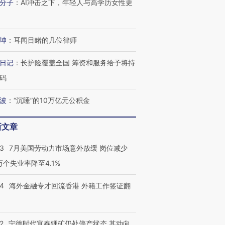
分子
：
AI冲击之下，年轻人与高学历女性更
坤
：
耳闻目睹的几位律师
日记
：
长护险覆盖全国 筹资和服务给予将持
码
波
：
“沉睡”的10万亿元公积金
新文章
43
7月美国劳动力市场意外放缓 岗位减少
3万个失业率降至4.1%
14
海外金融专才回流香港 外籍工作签证翻
2
宁德时代宜春锂矿仍处停产状态 其动向