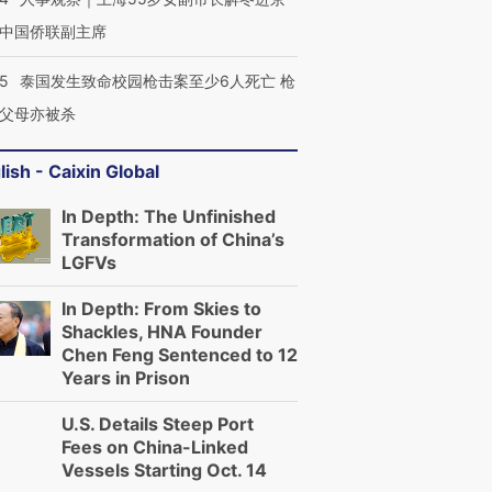
跨国走私7万
视线｜被称为“蟑螂”的印
视线｜“入侵”还是“人道危
检体内含3种
度Z世代 用街头抗争将教
机”？难民潮撕裂西班牙
秘鲁纳斯
中国侨联副主席
育部长拱下台
飞地休达
13人遇难
45
泰国发生致命校园枪击案至少6人死亡 枪
父母亦被杀
lish - Caixin Global
进第四届链博
【商旅对话】华住集团
技“链”接产
【特别呈现】寻找100种
CFO：不靠规模取胜，华
【特别呈
In Depth: The Unfinished
有意思的生活方式·第三对
住三大增长引擎是什么？
有意思的
Transformation of China’s
LGFVs
In Depth: From Skies to
Shackles, HNA Founder
Chen Feng Sentenced to 12
Years in Prison
U.S. Details Steep Port
Fees on China-Linked
Vessels Starting Oct. 14