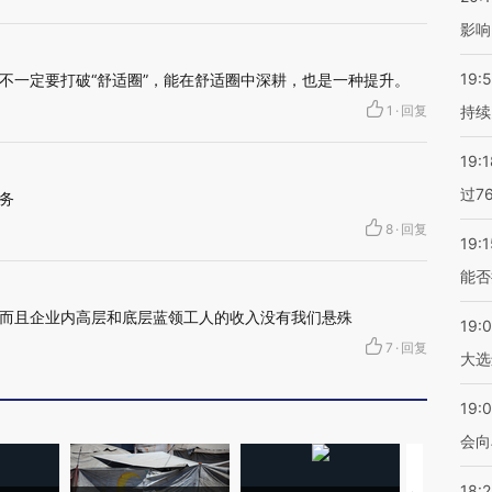
影响
19:5
不一定要打破“舒适圈”，能在舒适圈中深耕，也是一种提升。
1
·
回复
持续
19:1
过7
务
8
·
回复
19:1
能否
而且企业内高层和底层蓝领工人的收入没有我们悬殊
19:
7
·
回复
大选
19:0
会向
18: