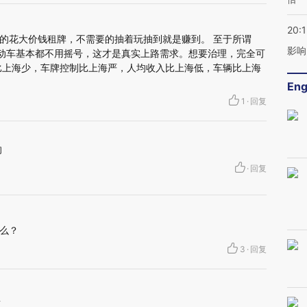
20:1
的花大价钱租牌，不需要的抽着玩抽到就是赚到。 至于所谓
影响
电动车基本都不用摇号，这才是真实上路需求。想要治理，完全可
比上海少，车牌控制比上海严，人均收入比上海低，车辆比上海
Eng
1
·
回复
响
·
回复
么？
3
·
回复
息