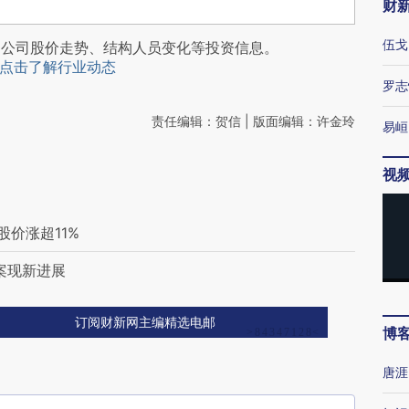
财
伍戈
阅公司股价走势、结构人员变化等投资信息。
点击了解行业动态
罗志
责任编辑：贺信 | 版面编辑：许金玲
易峘
视
股价涨超11%
品案现新进展
订阅财新网主编精选电邮
博
唐涯