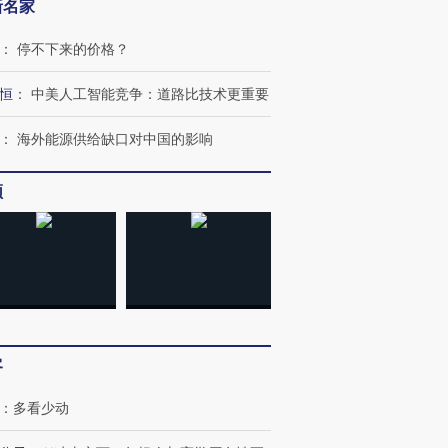
新名家
：
停不下来的价格？
恒
：
中美人工智能竞争：道路比技术更重要
：
海外能源供给缺口对中国的影响
频
客
：
多看少动