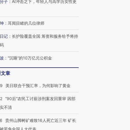
分子
：
AI冲击之下，年轻人与高学历女性更
坤
：
耳闻目睹的几位律师
日记
：
长护险覆盖全国 筹资和服务给予将持
码
波
：
“沉睡”的10万亿元公积金
新文章
09
美日联合干预汇率，为何影响了黄金
32
“90后”农民工讨薪涉刑案发回重审 因部
实不清
36
贵州山脚树矿难致16人死亡近三年 矿长
被罢免全国人大代表