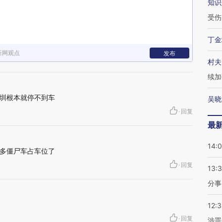
知识
受伤
丁金
新网观点
发布
村夫
续加
圳根本就停不到车
吴晓
·
回复
最
14:
多僵尸车占车位了
·
回复
13:
分事
12:
·
回复
涉罪