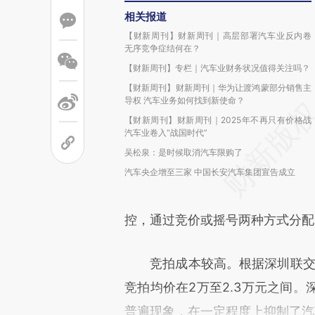
相关报道
【财新周刊】财新周刊｜高层部署汽车业反内卷
无序竞争症结何在？
【财新周刊】专栏｜汽车业财务状况值得关注吗？
【财新周刊】财新周刊｜华为让渡鸿蒙部分销售主
导权 汽车业务如何找到新使命？
【财新周刊】财新周刊｜2025年不再只有价格战
汽车业卷入“战国时代”
吴松泉：是时候取消汽车限购了
汽车央企增至三家 中国长安汽车集团宣告成立
控，通过竞价或摇号两种方式分配
竞拍成本较高。根据深圳联交所
竞拍均价在2万至2.3万元之间
普遍现象，在一定程度上抑制了汽