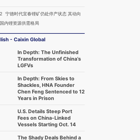
2
宁德时代宜春锂矿仍处停产状态 其动向
国内锂资源供需格局
lish - Caixin Global
In Depth: The Unfinished
Transformation of China’s
LGFVs
In Depth: From Skies to
Shackles, HNA Founder
Chen Feng Sentenced to 12
Years in Prison
U.S. Details Steep Port
Fees on China-Linked
Vessels Starting Oct. 14
The Shady Deals Behind a