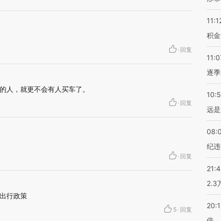
11:1
积金
·
回复
11:0
逐季
的人，就更不会有人买车了。
10:
·
回复
远是
08:
纪违
·
回复
21:
2.
出行政策
20:
5
·
回复
倍