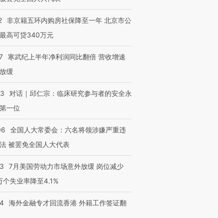
2
非京籍五环内购房社保降至一年 北京市公
最高可贷340万元
7
寒武纪上半年净利润同比翻倍 营收增速
放缓
53
对话｜邱仁宗：临床研究参与者的安全永
第一位
06
全国人大常委会：六名将领涉嫌严重违
法 被罢免全国人大代表
43
7月美国劳动力市场意外放缓 岗位减少
3万个失业率降至4.1%
14
海外金融专才回流香港 外籍工作签证翻