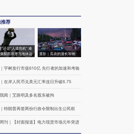
辑推荐
侵”还是“人道危机” 难
撕裂西班牙飞地休达
显影｜瓜农的漫长等待
｜
宇树发行市值610亿 先行者的加速和考验
｜
在岸人民币兑美元汇率连日升破6.75
我闻
｜
艾路明及多名股东被拘
｜
特朗普再签两份行政令限制出生公民权
周刊
｜
【封面报道】电力现货市场元年突进