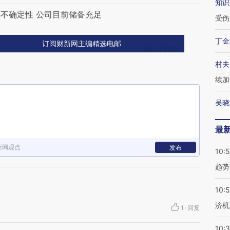
知识
不确定性 公司目前储备充足
受伤
丁金
订阅财新网主编精选电邮
村夫
续加
吴晓
最
新网观点
发布
10:
趋势
10:
济机
1
·
回复
10: