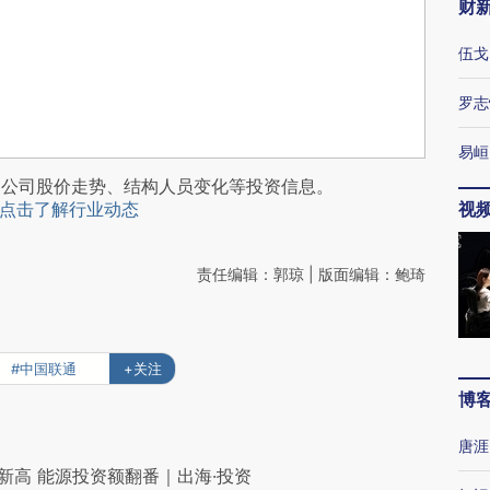
财
伍戈
罗志
易峘
阅公司股价走势、结构人员变化等投资信息。
点击了解行业动态
视
责任编辑：郭琼 | 版面编辑：鲍琦
#中国联通
+关注
博
唐涯
新高 能源投资额翻番｜出海·投资