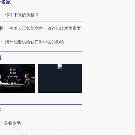
新名家
：
停不下来的价格？
恒
：
中美人工智能竞争：道路比技术更重要
：
海外能源供给缺口对中国的影响
频
客
：
多看少动