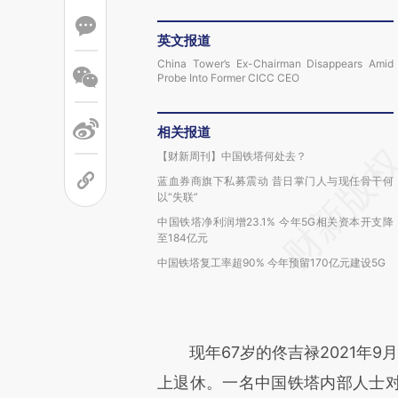
英文报道
China Tower’s Ex-Chairman Disappears Amid
Probe Into Former CICC CEO
相关报道
【财新周刊】中国铁塔何处去？
蓝血券商旗下私募震动 昔日掌门人与现任骨干何
以“失联”
中国铁塔净利润增23.1% 今年5G相关资本开支降
至184亿元
中国铁塔复工率超90% 今年预留170亿元建设5G
现年67岁的佟吉禄2021年9
上退休。一名中国铁塔内部人士