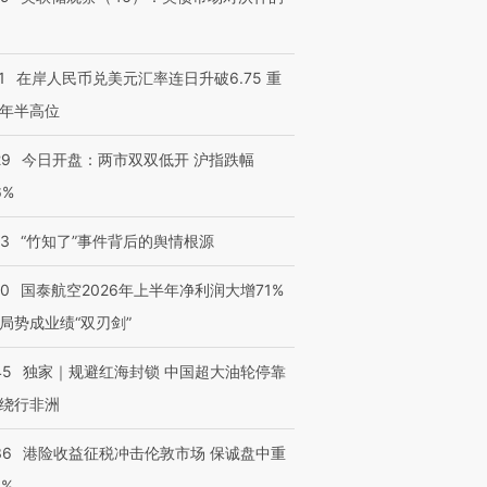
1
在岸人民币兑美元汇率连日升破6.75 重
年半高位
29
今日开盘：两市双双低开 沪指跌幅
6%
13
“竹知了”事件背后的舆情根源
10
国泰航空2026年上半年净利润大增71%
局势成业绩“双刃剑”
45
独家｜规避红海封锁 中国超大油轮停靠
绕行非洲
36
港险收益征税冲击伦敦市场 保诚盘中重
3%