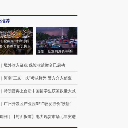
辑推荐
｜被称为“蟑螂”的印
世代 将教育部长拱下
显影｜瓜农的漫长等待
｜
境外收入征税 保险收益缴交已启动
｜
河南“三支一扶”考试舞弊 警方介入侦查
｜
特朗普再上台后中国留学生获签数量大减
｜
广州开发区产业园REIT较发行价“腰斩”
周刊
｜
【封面报道】电力现货市场元年突进