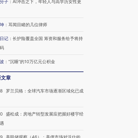
分子
：
AI冲击之下，年轻人与高学历女性更
坤
：
耳闻目睹的几位律师
日记
：
长护险覆盖全国 筹资和服务给予将持
码
波
：
“沉睡”的10万亿元公积金
新文章
58
罗兰贝格：全球汽车市场逐渐区域化已成
50
盛松成：房地产转型发展应把握好楼宇经
遇
39
美联储观察（46）：美债市场对沃什的