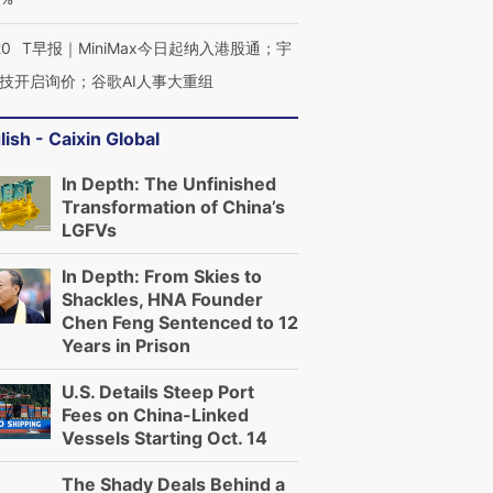
20
T早报｜MiniMax今日起纳入港股通；宇
技开启询价；谷歌AI人事大重组
lish - Caixin Global
In Depth: The Unfinished
Transformation of China’s
LGFVs
In Depth: From Skies to
Shackles, HNA Founder
Chen Feng Sentenced to 12
Years in Prison
U.S. Details Steep Port
Fees on China-Linked
Vessels Starting Oct. 14
The Shady Deals Behind a