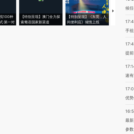
候任
【推广】走
找100种
【特别呈现】澳门全力探
【特别呈现】《东莞，人
会，让数智科
17:
式·第一对
索葡语国家新渠道
间便利店》倾情上线
业
手祖
17:
提前
17:1
速有
17:
优势
16:
最新
参数