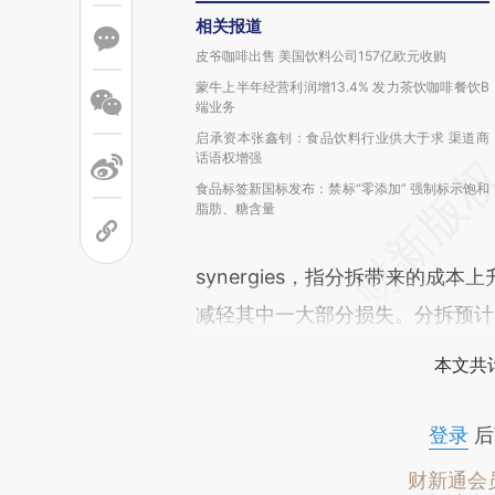
相关报道
皮爷咖啡出售 美国饮料公司157亿欧元收购
蒙牛上半年经营利润增13.4% 发力茶饮咖啡餐饮B
端业务
启承资本张鑫钊：食品饮料行业供大于求 渠道商
话语权增强
食品标签新国标发布：禁标“零添加” 强制标示饱和
脂肪、糖含量
synergies，指分拆带来的
减轻其中一大部分损失。分拆预计
本文共计
登录
后
财新通会