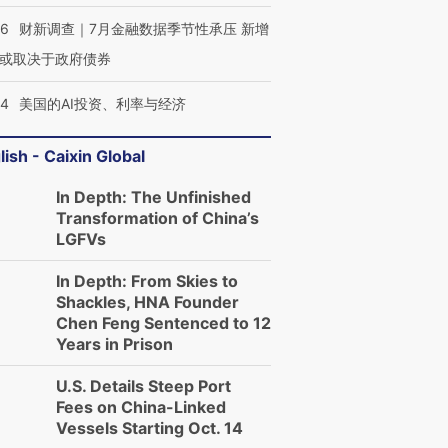
46
财新调查｜7月金融数据季节性承压 新增
或取决于政府债券
44
美国的AI投资、利率与经济
lish - Caixin Global
In Depth: The Unfinished
Transformation of China’s
LGFVs
In Depth: From Skies to
Shackles, HNA Founder
Chen Feng Sentenced to 12
Years in Prison
U.S. Details Steep Port
Fees on China-Linked
Vessels Starting Oct. 14