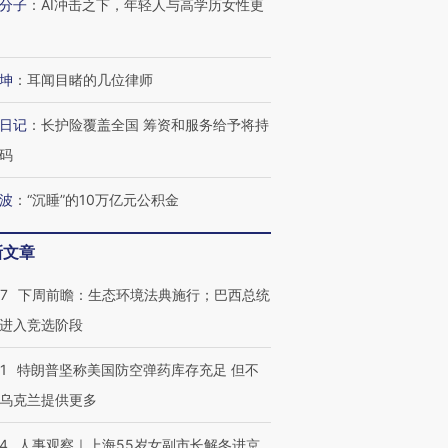
分子
：
AI冲击之下，年轻人与高学历女性更
坤
：
耳闻目睹的几位律师
日记
：
长护险覆盖全国 筹资和服务给予将持
码
波
：
“沉睡”的10万亿元公积金
新文章
07
下周前瞻：生态环境法典施行；巴西总统
进入竞选阶段
跨国走私7万
视线｜被称为“蟑螂”的印
视线｜“入侵”还是“人道危
检体内含3种
度Z世代 用街头抗争将教
机”？难民潮撕裂西班牙
秘鲁纳斯
1
特朗普坚称美国防空弹药库存充足 但不
育部长拱下台
飞地休达
13人遇难
乌克兰提供更多
24
人事观察｜上海55岁女副市长解冬进京