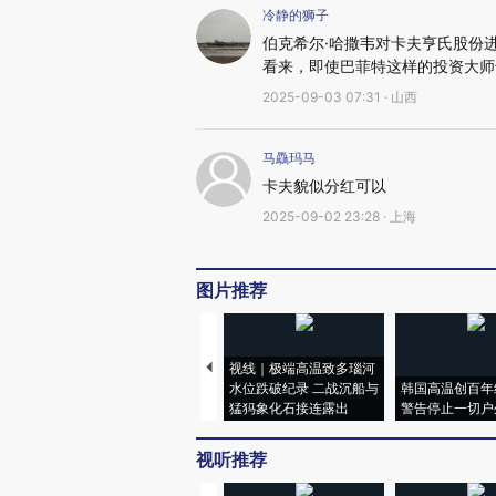
冷静的狮子
伯克希尔·哈撒韦对卡夫亨氏股份
看来，即使巴菲特这样的投资大师
2025-09-03 07:31 · 山西
马驫玛马
卡夫貌似分红可以
2025-09-02 23:28 · 上海
图片推荐
视线｜极端高温致多瑙河
水位跌破纪录 二战沉船与
韩国高温创百年
猛犸象化石接连露出
警告停止一切户
视听推荐