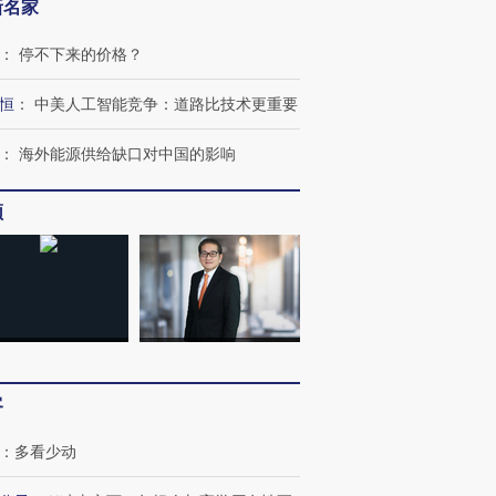
新名家
：
停不下来的价格？
恒
：
中美人工智能竞争：道路比技术更重要
：
海外能源供给缺口对中国的影响
频
客
：
多看少动