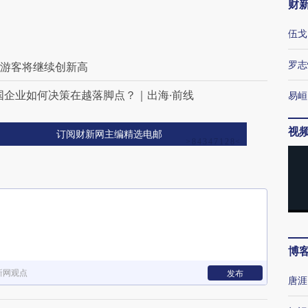
财
伍戈
罗志
华游客将继续创新高
国企业如何决策在越落脚点？｜出海·前线
易峘
视
订阅财新网主编精选电邮
博
新网观点
发布
唐涯