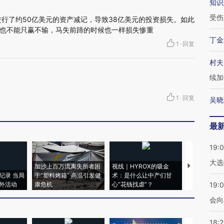
知识
受伤
进行了约50亿美元的资产减记，导致38亿美元的投资损失。如此
也不能只赢不输，马失前蹄的时候也一样损失惨重
丁金
1
·
回复
村夫
续加
1
·
回复
吴晓
最
19:
大选
加沙上百万流离失所者困
视线｜HYROX的吸金
马航飞行员
纪录 当局
于“塑料烤箱” 高温引发健
术：是什么让中产们甘
粒摇头丸 尿
外活动
康危机
心“花钱找虐”？
毒品
19:0
会向
18: