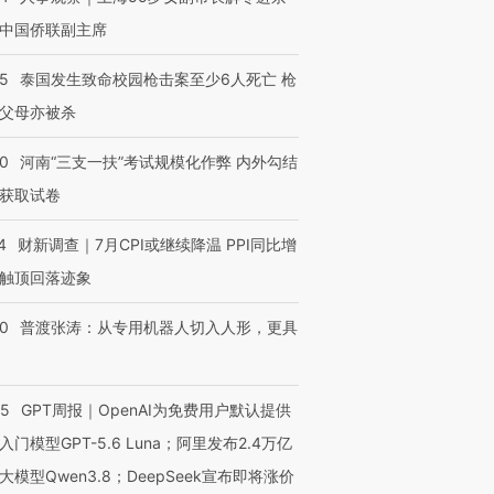
中国侨联副主席
进第四届链博
【商旅对话】华住集团
技“链”接产
【特别呈现】寻找100种
CFO：不靠规模取胜，华
【特别呈
45
泰国发生致命校园枪击案至少6人死亡 枪
有意思的生活方式·第三对
住三大增长引擎是什么？
有意思的
父母亦被杀
40
河南“三支一扶”考试规模化作弊 内外勾结
获取试卷
4
财新调查｜7月CPI或继续降温 PPI同比增
触顶回落迹象
00
普渡张涛：从专用机器人切入人形，更具
55
GPT周报｜OpenAI为免费用户默认提供
入门模型GPT-5.6 Luna；阿里发布2.4万亿
大模型Qwen3.8；DeepSeek宣布即将涨价