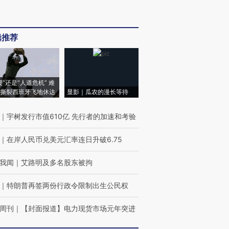
辑推荐
侵”还是“人道危机” 难
撕裂西班牙飞地休达
显影｜瓜农的漫长等待
｜
宇树发行市值610亿 先行者的加速和考验
｜
在岸人民币兑美元汇率连日升破6.75
我闻
｜
艾路明及多名股东被拘
｜
特朗普再签两份行政令限制出生公民权
周刊
｜
【封面报道】电力现货市场元年突进