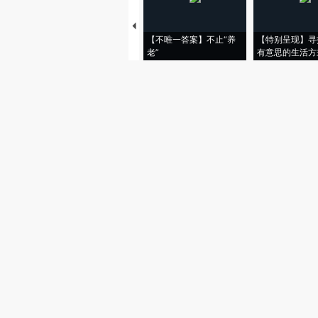
【不唯一答案】不止“养
【特别呈现】寻
老”
有意思的生活方