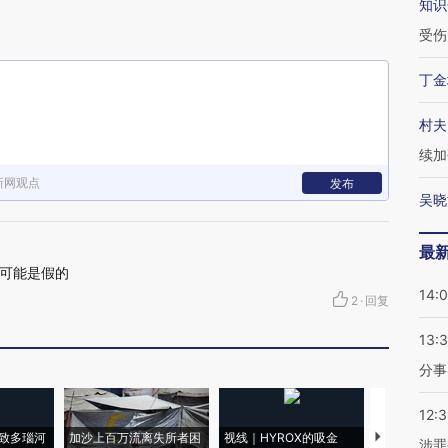
知识
受伤
丁金
村夫
续加
新网观点
发布
吴晓
最
可能是假的
14:
2
·
回复
13:
分事
12:
致多瑙河
加沙上百万流离失所者困
视线｜HYROX的吸金
马航飞行员
涉罪