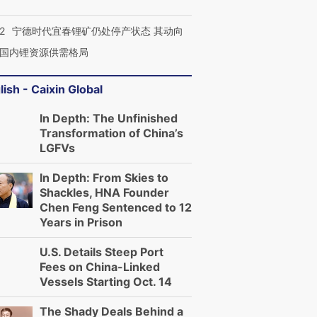
2
宁德时代宜春锂矿仍处停产状态 其动向
国内锂资源供需格局
lish - Caixin Global
In Depth: The Unfinished
Transformation of China’s
LGFVs
In Depth: From Skies to
Shackles, HNA Founder
Chen Feng Sentenced to 12
Years in Prison
U.S. Details Steep Port
Fees on China-Linked
Vessels Starting Oct. 14
The Shady Deals Behind a