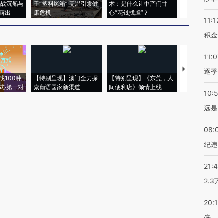
二战沉船与
于“塑料烤箱” 高温引发健
术：是什么让中产们甘
粒摇头丸 尿
露出
康危机
心“花钱找虐”？
毒品
11:1
积金
11:0
【推广】走
逐季
找100种
【特别呈现】澳门全力探
【特别呈现】《东莞，人
会，让数智科
式·第一对
索葡语国家新渠道
间便利店》倾情上线
业
10:
远是
08:
纪违
21:
2.
20:
倍