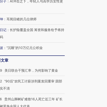
分子
：
AI冲击之下，年轻人与高学历女性更
坤
：
耳闻目睹的几位律师
日记
：
长护险覆盖全国 筹资和服务给予将持
码
波
：
“沉睡”的10万亿元公积金
新文章
09
美日联合干预汇率，为何影响了黄金
32
“90后”农民工讨薪涉刑案发回重审 因部
实不清
36
贵州山脚树矿难致16人死亡近三年 矿长
跨国走私7万
视线｜被称为“蟑螂”的印
视线｜“入侵”还是“人道危
被罢免全国人大代表