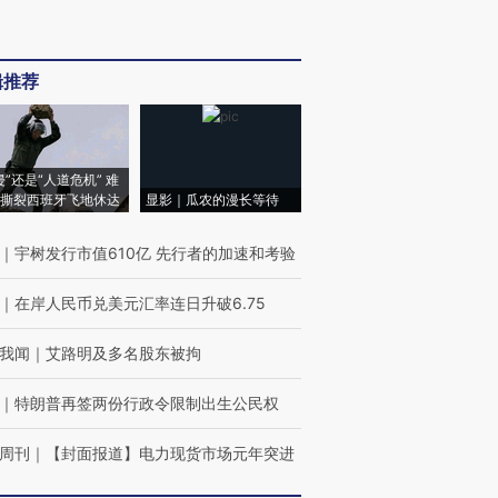
辑推荐
侵”还是“人道危机” 难
撕裂西班牙飞地休达
显影｜瓜农的漫长等待
｜
宇树发行市值610亿 先行者的加速和考验
｜
在岸人民币兑美元汇率连日升破6.75
我闻
｜
艾路明及多名股东被拘
｜
特朗普再签两份行政令限制出生公民权
周刊
｜
【封面报道】电力现货市场元年突进