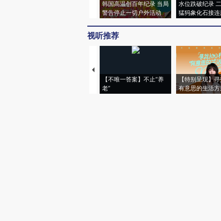
韩国高温创百年纪录 当局
水位跌破纪录 
警告停止一切户外活动
猛犸象化石接连
视听推荐
【不唯一答案】不止“养
【特别呈现】寻
老”
有意思的生活方