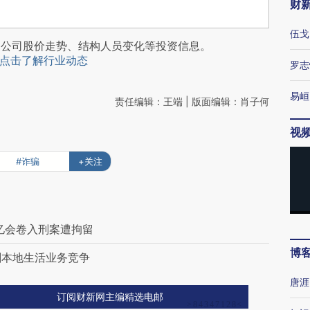
财
伍戈
阅公司股价走势、结构人员变化等投资信息。
点击了解行业动态
罗志
易峘
责任编辑：王端 | 版面编辑：肖子何
视
#诈骗
+关注
忆会卷入刑案遭拘留
博
剧本地生活业务竞争
唐涯
订阅财新网主编精选电邮