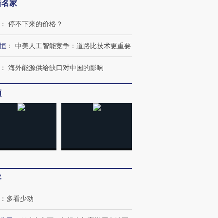
新名家
：
停不下来的价格？
恒
：
中美人工智能竞争：道路比技术更重要
：
海外能源供给缺口对中国的影响
频
客
：
多看少动