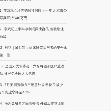
检体内含3种
度Z世代 用街头抗争将教
机”？难民潮撕裂西班牙
秘鲁纳斯
育部长拱下台
飞地休达
13人遇难
2
非京籍五环内购房社保降至一年 北京市公
最高可贷340万元
7
寒武纪上半年净利润同比翻倍 营收增速
进第四届链博
【商旅对话】华住集团
放缓
技“链”接产
【特别呈现】寻找100种
CFO：不靠规模取胜，华
【特别呈
有意思的生活方式·第三对
住三大增长引擎是什么？
有意思的
53
对话｜邱仁宗：临床研究参与者的安全永
第一位
06
全国人大常委会：六名将领涉嫌严重违
法 被罢免全国人大代表
43
7月美国劳动力市场意外放缓 岗位减少
3万个失业率降至4.1%
14
海外金融专才回流香港 外籍工作签证翻