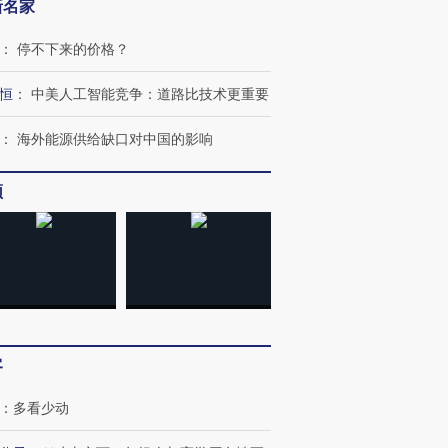
新名家
：
停不下来的价格？
恒
：
中美人工智能竞争：道路比技术更重要
：
海外能源供给缺口对中国的影响
频
客
：
多看少动