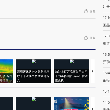
注册
·
回复
17:1
国品
17:
·
回复
渠道
16:
强劲
西班牙休达进入紧急状态
加沙上百万流离失所者困
视线｜HYR
16:
纪录 当局
数千非法移民从摩洛哥闯
于“塑料烤箱” 高温引发健
术：是什么
衔接
外活动
入
康危机
心“花钱找虐
15:1
14:
【推广】走
光伏