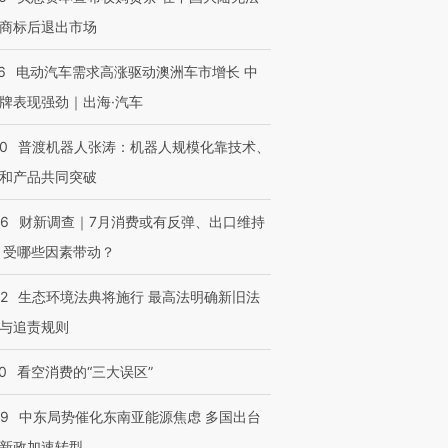
商标后退出市场
6
电动汽车需求高涨驱动澳洲车市增长 中
牌表现强劲｜出海·汽车
00
普渡机器人张涛：机器人规模化靠技术、
和产品共同突破
56
财新调查｜7月消费或有反弹、出口维持
 受哪些因素带动？
OX的吸金
马航飞行员跨国走私7万
视线｜被称为“蟑螂”的印
42
生态环境法典将施行 最高法明确新旧法
让中产们甘
粒摇头丸 尿检体内含3种
度Z世代 用街头抗争将教
秘鲁纳斯
与追责规则
”？
毒品
育部长拱下台
13人遇难
0
看空消费的“三大误区”
59
中东局势催化东南亚能源焦虑 多国出台
进第四届链博
【商旅对话】华住集团
新政加速转型