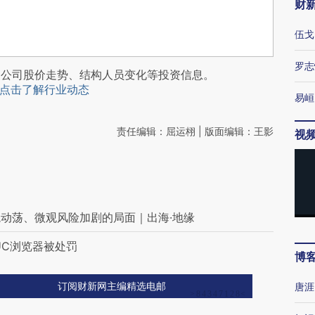
财
伍戈
罗志
阅公司股价走势、结构人员变化等投资信息。
点击了解行业动态
易峘
责任编辑：屈运栩 | 版面编辑：王影
视
动荡、微观风险加剧的局面｜出海·地缘
UC浏览器被处罚
博
唐涯
订阅财新网主编精选电邮