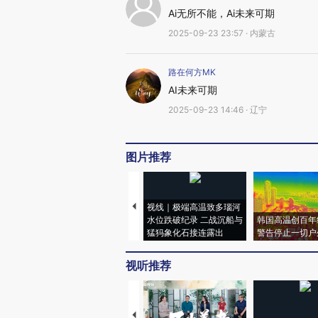
Ai无所不能，Ai未来可期
2025-09-23 23:57 · 内蒙古
路在何方MK
AI未来可期
2025-09-23 14:46 · 辽宁
图片推荐
视线｜极端高温致多瑙河
水位跌破纪录 二战沉船与
韩国高温创百年
猛犸象化石接连露出
警告停止一切户
视听推荐