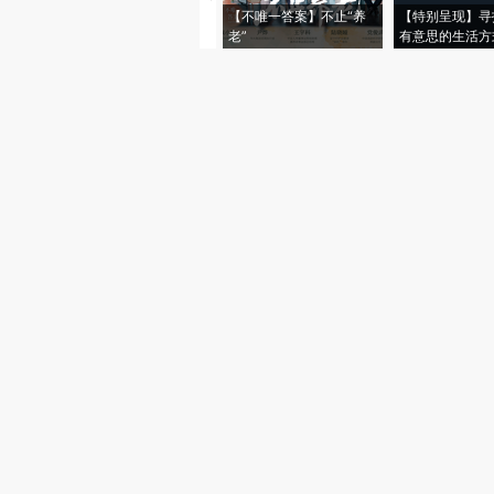
【不唯一答案】不止“养
【特别呈现】寻
老”
有意思的生活方