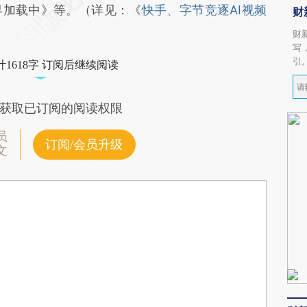
界加载中》等。（详见：《
快手、字节竞逐AI视频
财
财
写
引
1618字 订阅后继续阅读
获取已订阅的阅读权限
员
订阅/会员升级
文