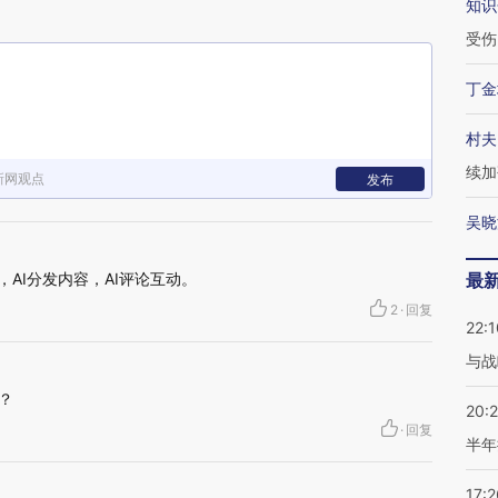
知识
受伤
丁金
村夫
续加
新网观点
发布
吴晓
，AI分发内容，AI评论互动。
最
2
·
回复
22:1
与战
？
20:
·
回复
半年
17:2