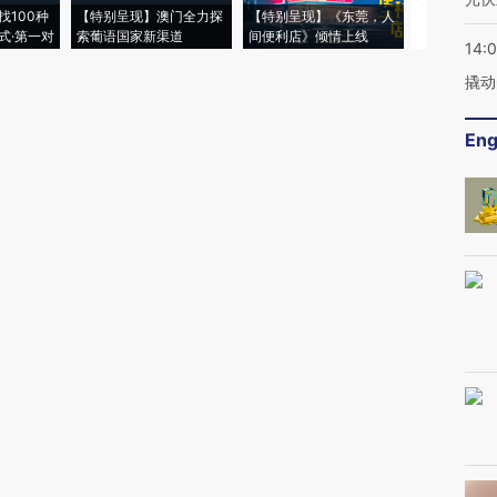
找100种
【特别呈现】澳门全力探
【特别呈现】《东莞，人
会，让数智科
式·第一对
索葡语国家新渠道
间便利店》倾情上线
业
14:
撬动
Eng