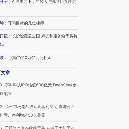
分子
：
AI冲击之下，年轻人与高学历女性更
坤
：
耳闻目睹的几位律师
日记
：
长护险覆盖全国 筹资和服务给予将持
码
波
：
“沉睡”的10万亿元公积金
新文章
0
宇树科技IPO估值600亿元 DeepSeek参
略配售
22
油气市场剧烈波动现套利空间 嘉能可上
扭亏、净利增超50亿美元
6
贝恩资本宣布收购贡茶 在中国大陆无法