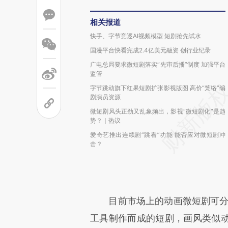
相关报道
快手、字节竞逐AI视频模型 短剧抢先试水
国漫平台快看完成2.4亿美元融资 创行业纪录
广电总局要求微短剧落实“先审后播”制度 加强平台
监管
字节跳动旗下红果短剧扩张影视版图 高价“笼络”编
剧演员资源
微短剧风头正劲又乱象频出，影视“微短剧化”是趋
势？｜热议
爱奇艺推出连续剧“跳看”功能 能否应对微短剧冲
击？
目前市场上的动画微短剧可分为三
工具制作而成的短剧，画风类似