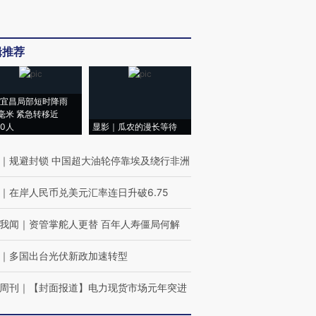
辑推荐
宜昌局部短时降雨
8毫米 紧急转移近
00人
显影｜瓜农的漫长等待
｜
规避封锁 中国超大油轮停靠埃及绕行非洲
｜
在岸人民币兑美元汇率连日升破6.75
我闻
｜
资管掌舵人更替 百年人寿僵局何解
｜
多国出台光伏新政加速转型
周刊
｜
【封面报道】电力现货市场元年突进