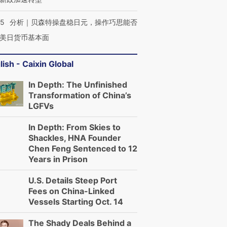
技“链”接产
【特别呈现】寻找100种
CFO：不靠规模取胜，华
【特别呈
有意思的生活方式·第三对
住三大增长引擎是什么？
有意思的
05
分析｜贝森特操盘稳日元，操作巧思能否
美日货币基本面
lish - Caixin Global
In Depth: The Unfinished
Transformation of China’s
LGFVs
In Depth: From Skies to
Shackles, HNA Founder
Chen Feng Sentenced to 12
Years in Prison
U.S. Details Steep Port
Fees on China-Linked
Vessels Starting Oct. 14
The Shady Deals Behind a