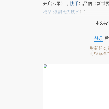
来启示录》，
快手
出品的《新世
模型 短剧抢先试水
》）
本文共计
登录
后
财新通会
可畅读全