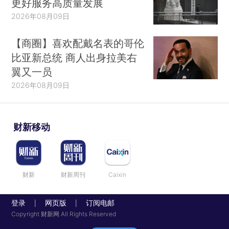
更好服务高质量发展
2026年08月09日
【商圈】喜欢配戴名表的哥伦
比亚新总统 商人出身拉美右
翼又一员
2026年08月09日
财新移动
财新
财新周刊
Caixin
登录
网页版
订阅电邮
|
|
Copyright 财新网 All Rights Reserved