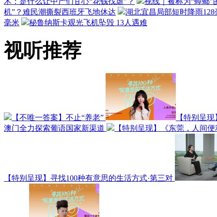
术：是什么让中产们甘心“花钱找虐”？
视线｜被称为“蟑螂”
机”？难民潮撕裂西班牙飞地休达
湖北宜昌局部短时降雨128毫
毫米
秘鲁纳斯卡观光飞机坠毁 13人遇难
视听推荐
【不唯一答案】不止“养老”
【特别呈现
澳门全力探索葡语国家新渠道
【特别呈现】《东莞，人间便
【特别呈现】寻找100种有意思的生活方式·第三对