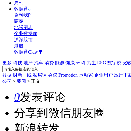
周刊
数据通
金融我闻
商圈
地缘图志
企业数据库
沪深股市
港股
数据通Claw🦞
更多
科技
地产
汽车
消费
能源
健康
环科
民生
ESG
数字说
比
数据
财新一线
私房课
会议
Promotion
运动家
企业用户
应用下
公司
>
要闻
>
正文
0
发表评论
分享到微信朋友圈
新浪转发