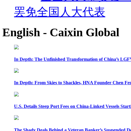
罢免全国人大代表
English - Caixin Global
In Depth: The Unfinished Transformation of China’s LGF
In Depth: From Skies to Shackles, HNA Founder Chen Feng
U.S. Details Steep Port Fees on China-Linked Vessels Start
The Shady Deals Behind a Veteran Banker’s Suspended D