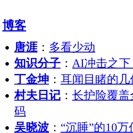
博客
唐涯
：
多看少动
知识分子
：
AI冲击之
丁金坤
：
耳闻目睹的几
村夫日记
：
长护险覆盖
码
吴晓波
：
“沉睡”的10