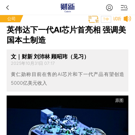
公司
试听
T中
英伟达下一代AI芯片首亮相 强调美
国本土制造
文｜财新 刘沛林 顾昭玮（见习）
2025年10月31日 07:17
黄仁勋称目前在售的AI芯片和下一代产品有望创造
5000亿美元收入
原图