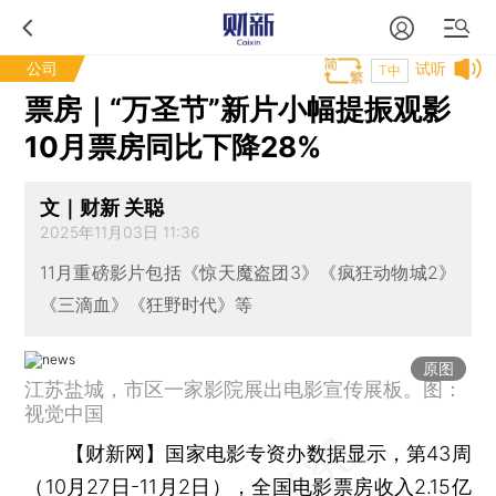
公司
试听
T中
票房｜“万圣节”新片小幅提振观影
10月票房同比下降28%
文｜财新 关聪
2025年11月03日 11:36
11月重磅影片包括《惊天魔盗团3》《疯狂动物城2》
《三滴血》《狂野时代》等
原图
江苏盐城，市区一家影院展出电影宣传展板。图：
视觉中国
【财新网】
国家电影专资办数据显示，第43周
（10月27日-11月2日），全国电影票房收入2.15亿