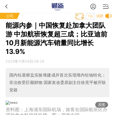
公司
试听
T中
能源内参｜中国恢复赴加拿大团队
游 中加航班恢复超三成；比亚迪前
10月新能源汽车销量同比增长
13.9%
2025年11月04日 08:26
国内钍基熔盐实验堆建成并首次实现堆内钍铀转化；
非法收受巨额财物 国家发改委原副主任徐宪平被开除
党籍
原图
资料图：上海浦东国际机场，旅客在国际航班区办