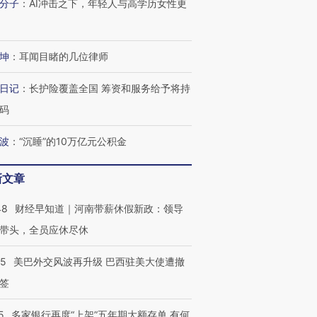
分子
：
AI冲击之下，年轻人与高学历女性更
坤
：
耳闻目睹的几位律师
日记
：
长护险覆盖全国 筹资和服务给予将持
码
波
：
“沉睡”的10万亿元公积金
新文章
48
财经早知道｜河南带薪休假新政：领导
带头，全员应休尽休
05
美巴外交风波再升级 巴西驻美大使遭撤
签
跨国走私7万
视线｜HY
检体内含3种
泽连斯基密集出访美英 索
秘鲁纳斯卡观光飞机坠毁
术：是什
5
多家银行再度“上架”五年期大额存单 有何