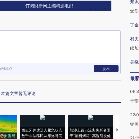
知识
订阅财新网主编精选电邮
受伤
丁金
村夫
续加
吴晓
新网观点
发布
最
06:
本篇文章暂无评论
干部
22:
销美
西班牙休达进入紧急状态
加沙上百万流离失所者困
马航飞行员
纪录 当局
数千非法移民从摩洛哥闯
于“塑料烤箱” 高温引发健
粒摇头丸 尿
21:1