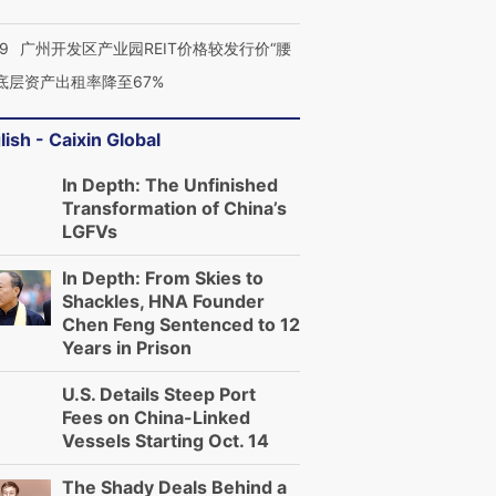
29
广州开发区产业园REIT价格较发行价“腰
 底层资产出租率降至67%
lish - Caixin Global
In Depth: The Unfinished
Transformation of China’s
LGFVs
In Depth: From Skies to
Shackles, HNA Founder
Chen Feng Sentenced to 12
Years in Prison
U.S. Details Steep Port
Fees on China-Linked
Vessels Starting Oct. 14
The Shady Deals Behind a