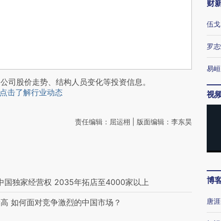
财
伍戈
罗志
易峘
阅公司股价走势、结构人员变化等投资信息。
点击了解行业动态
视
责任编辑：屈运栩 | 版面编辑：李东昊
博
中国独家经营权 2035年拓店至4000家以上
唐涯
高 如何面对竞争激烈的中国市场？