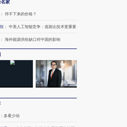
新名家
：
停不下来的价格？
恒
：
中美人工智能竞争：道路比技术更重要
：
海外能源供给缺口对中国的影响
频
客
：
多看少动