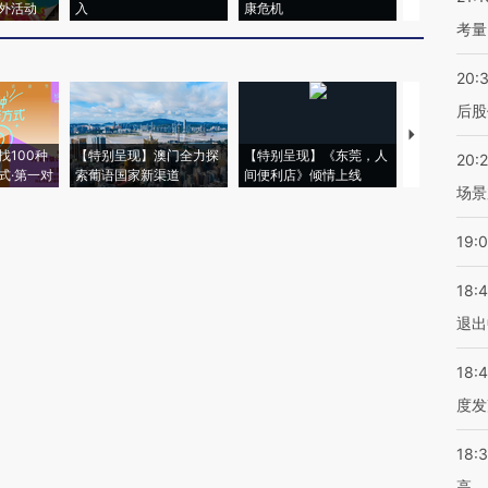
外活动
入
康危机
毒品
考量
20:
后股
【推广】走
找100种
【特别呈现】澳门全力探
【特别呈现】《东莞，人
会，让数智科
20:
式·第一对
索葡语国家新渠道
间便利店》倾情上线
业
场景
19:
18:
退出
18:
度发
18:
高