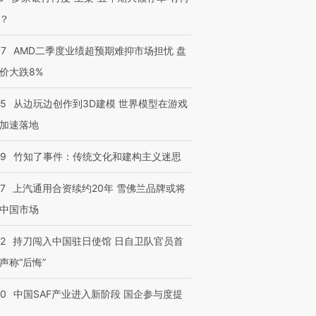
要防空导弹“救急”
13人遇难
心“花钱找
？
37
AMD二季度业绩超预期难抑市场担忧 盘
价大跌8%
进第四届链博
【商旅对话】华住集团
技“链”接产
【特别呈现】寻找100种
CFO：不靠规模取胜，华
【特别呈
25
从边玩边创作到3D建模 世界模型在游戏
有意思的生活方式·第三对
住三大增长引擎是什么？
有意思的
加速落地
09
竹知了事件：传统文化和建构主义迷思
47
上汽通用合资续约20年 雪佛兰品牌或将
中国市场
42
持刀闯入中国驻日使馆 日自卫队官员首
声称“后悔”
30
中国SAF产业进入新阶段 国企参与度提