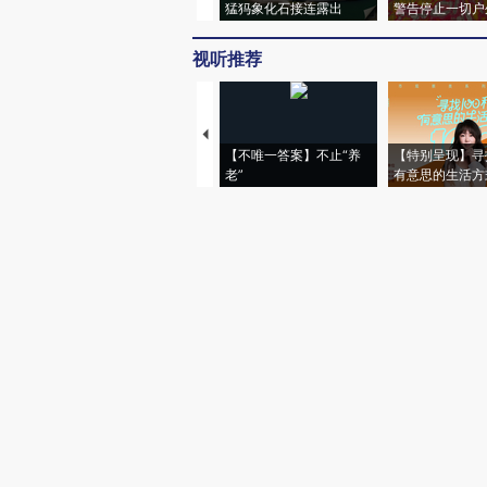
猛犸象化石接连露出
警告停止一切户
视听推荐
【不唯一答案】不止“养
【特别呈现】寻
老”
有意思的生活方