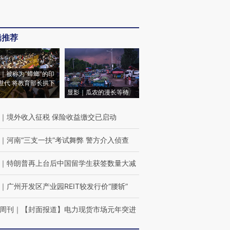
辑推荐
｜被称为“蟑螂”的印
世代 将教育部长拱下
显影｜瓜农的漫长等待
｜
境外收入征税 保险收益缴交已启动
｜
河南“三支一扶”考试舞弊 警方介入侦查
｜
特朗普再上台后中国留学生获签数量大减
｜
广州开发区产业园REIT较发行价“腰斩”
周刊
｜
【封面报道】电力现货市场元年突进