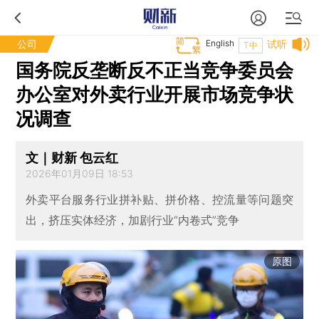
公司
English
试听
T中
国务院反垄断反不正当竞争委员会
办公室对外卖行业开展市场竞争状
况调查
文｜财新 包云红
2026年01月09日 18:53
外卖平台服务行业拼补贴、拼价格、控流量等问题突
出，挤压实体经济，加剧行业“内卷式”竞争
原图