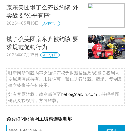
京东美团饿了么齐被约谈 外
卖战要“公平有序”
2025年05月13日
APP打开
饿了么美团京东齐被约谈 要
求规范促销行为
2025年07月18日
APP打开
财新网所刊载内容之知识产权为财新传媒及/或相关权利人
专属所有或持有。未经许可，禁止进行转载、摘编、复制及
建立镜像等任何使用。
如有意愿转载，请发邮件至
hello@caixin.com
，获得书面
确认及授权后，方可转载。
免费订阅财新网主编精选版电邮
订阅