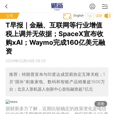
公司
English
试听
T中
T早报｜金融、互联网等行业增值
税上调并无依据；SpaceX宣布收
购xAI；Waymo完成160亿美元融
资
2026年02月04日 08:29
推荐：特朗普宣布与印度达成贸易协定互降关税；1
月“国补”刺激家电、数码和智能产品销量超1500万
台；北京人形机器人创新中心首轮融资超7亿元
原图
据财新多方了解，近期比较确定的政策变化是电信