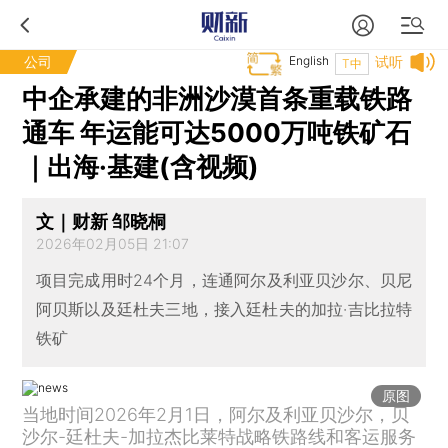
公司
English
试听
T中
中企承建的非洲沙漠首条重载铁路
通车 年运能可达5000万吨铁矿石
｜出海·基建(含视频)
文｜财新 邹晓桐
2026年02月05日 21:07
项目完成用时24个月，连通阿尔及利亚贝沙尔、贝尼
阿贝斯以及廷杜夫三地，接入廷杜夫的加拉·吉比拉特
铁矿
原图
当地时间2026年2月1日，阿尔及利亚贝沙尔，贝
沙尔-廷杜夫-加拉杰比莱特战略铁路线和客运服务