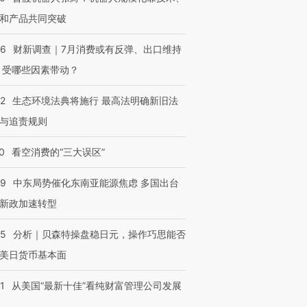
和产品共同突破
56
财新调查｜7月消费或有反弹、出口维持
 受哪些因素带动？
42
生态环境法典将施行 最高法明确新旧法
与追责规则
0
看空消费的“三大误区”
59
中东局势催化东南亚能源焦虑 多国出台
新政加速转型
05
分析｜贝森特操盘稳日元，操作巧思能否
美日货币基本面
1
从美国“最新十佳”看纯财富管理公司发展