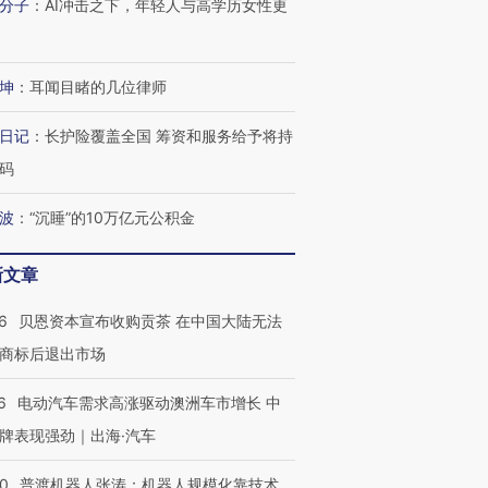
分子
：
AI冲击之下，年轻人与高学历女性更
坤
：
耳闻目睹的几位律师
日记
：
长护险覆盖全国 筹资和服务给予将持
码
波
：
“沉睡”的10万亿元公积金
新文章
6
贝恩资本宣布收购贡茶 在中国大陆无法
商标后退出市场
6
电动汽车需求高涨驱动澳洲车市增长 中
牌表现强劲｜出海·汽车
00
普渡机器人张涛：机器人规模化靠技术、