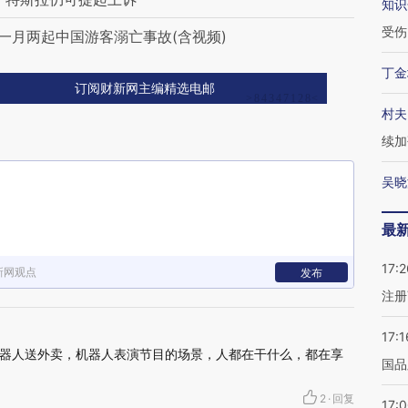
知识
受伤
一月两起中国游客溺亡事故(含视频)
丁金
订阅财新网主编精选电邮
村夫
续加
吴晓
最
17:2
新网观点
发布
注册
17:1
器人送外卖，机器人表演节目的场景，人都在干什么，都在享
国品
2
·
回复
17: