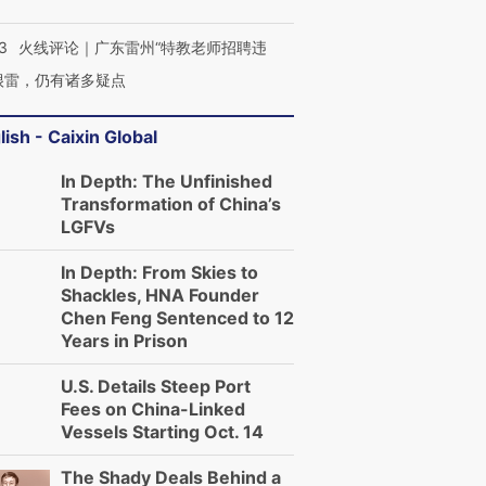
3
火线评论｜广东雷州“特教老师招聘违
很雷，仍有诸多疑点
lish - Caixin Global
In Depth: The Unfinished
Transformation of China’s
LGFVs
In Depth: From Skies to
Shackles, HNA Founder
Chen Feng Sentenced to 12
Years in Prison
U.S. Details Steep Port
Fees on China-Linked
Vessels Starting Oct. 14
The Shady Deals Behind a