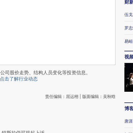
财
伍戈
罗志
易峘
视
阅公司股价走势、结构人员变化等投资信息。
点击了解行业动态
责任编辑：屈运栩 | 版面编辑：吴秋晗
博
唐涯
 特斯拉仍可提起上诉