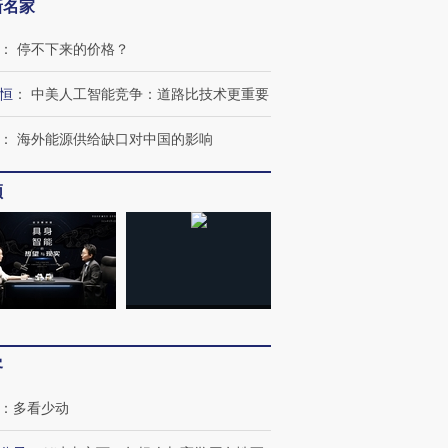
新名家
：
停不下来的价格？
恒
：
中美人工智能竞争：道路比技术更重要
：
海外能源供给缺口对中国的影响
频
客
：
多看少动