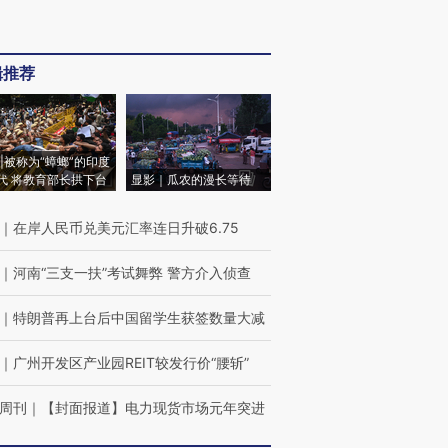
辑推荐
|被称为“蟑螂”的印度
代 将教育部长拱下台
显影｜瓜农的漫长等待
｜
在岸人民币兑美元汇率连日升破6.75
｜
河南“三支一扶”考试舞弊 警方介入侦查
｜
特朗普再上台后中国留学生获签数量大减
｜
广州开发区产业园REIT较发行价“腰斩”
周刊
｜
【封面报道】电力现货市场元年突进