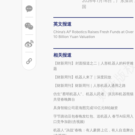
2026年1月16日，广东
国
英文报道
China’s AI² Robotics Raises Fresh Funds at Over
10 Billion Yuan Valuation
相关报道
【财新周刊】封面报道之二｜人形机器人的科学难
题
【财新周刊】机器人来了｜深度回放
【财新周刊】财新周刊｜人形机器人通用之路
仿生“蔡明机器人”、机器人武者、演员和机器熊猫
共登春晚舞台
具身智能公司星海图完成10亿元B轮融资
字节跳动豆包春晚发红包、送机器人 春节AI应用入
口竞争加剧(含视频)
机器人“决战”春晚：有人豪掷上亿，有人自造舞台