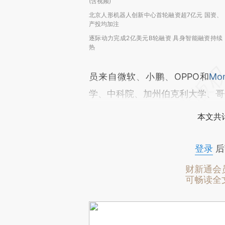
(含视频)
北京人形机器人创新中心首轮融资超7亿元 国资、
产投均加注
逐际动力完成2亿美元B轮融资 具身智能融资持续
热
员来自微软、小鹏、OPPO和
Mo
学、中科院、加州伯克利大学、哥
本文共计
登录
后
财新通会
可畅读全