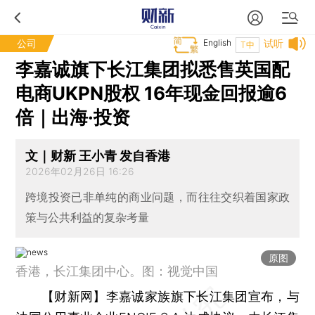
公司
English
试听
T中
李嘉诚旗下长江集团拟悉售英国配
电商UKPN股权 16年现金回报逾6
倍｜出海·投资
文｜财新 王小青 发自香港
2026年02月26日 16:26
跨境投资已非单纯的商业问题，而往往交织着国家政
策与公共利益的复杂考量
原图
香港，长江集团中心。图：视觉中国
【财新网】
李嘉诚家族旗下长江集团宣布，与