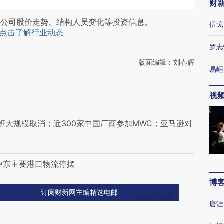
财
阅公司股价走势、结构人员变化等投资信息。
伍戈
点击了解行业动态
罗志
版面编辑：刘春辉
易峘
视
班大规模取消；近300家中国厂商参加MWC；亚马逊对
中东主要港口物流停摆
博
订阅财新网主编精选电邮
唐涯