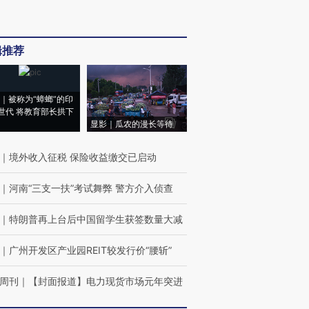
辑推荐
｜被称为“蟑螂”的印
世代 将教育部长拱下
显影｜瓜农的漫长等待
｜
境外收入征税 保险收益缴交已启动
｜
河南“三支一扶”考试舞弊 警方介入侦查
｜
特朗普再上台后中国留学生获签数量大减
｜
广州开发区产业园REIT较发行价“腰斩”
周刊
｜
【封面报道】电力现货市场元年突进