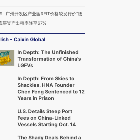
29
广州开发区产业园REIT价格较发行价“腰
 底层资产出租率降至67%
lish - Caixin Global
In Depth: The Unfinished
Transformation of China’s
LGFVs
In Depth: From Skies to
Shackles, HNA Founder
Chen Feng Sentenced to 12
Years in Prison
U.S. Details Steep Port
Fees on China-Linked
Vessels Starting Oct. 14
The Shady Deals Behind a