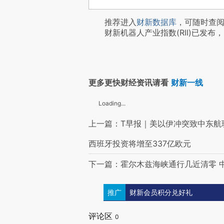
推荐进入
财新数据库
，可随时查
财新机器人产业指数(RII)已发布，
更多更快财经资讯请看
财新一线
Loading...
上一篇：T早报｜美以伊冲突致中东航
西班牙投资将增至337亿欧元
下一篇：霍尔木兹海峡通行几近清零 
推广
财新会员积分兑好礼
评论区
0