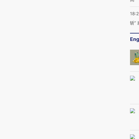
18:
斩”
Eng