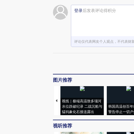
登录
后发表评论得积分
评论仅代表网友个人观点，不代表财
图片推荐
视线｜极端高温致多瑙河
水位跌破纪录 二战沉船与
韩国高温创百年
猛犸象化石接连露出
警告停止一切户
视听推荐