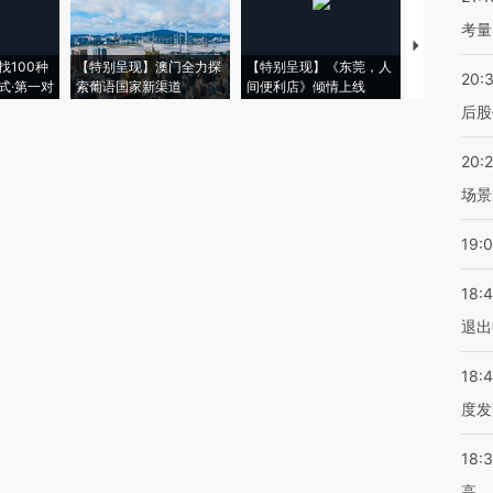
考量
【推广】走
找100种
【特别呈现】澳门全力探
【特别呈现】《东莞，人
会，让数智科
20:
式·第一对
索葡语国家新渠道
间便利店》倾情上线
业
后股
20:
场景
19:
18:
退出
18:
度发
18:
高