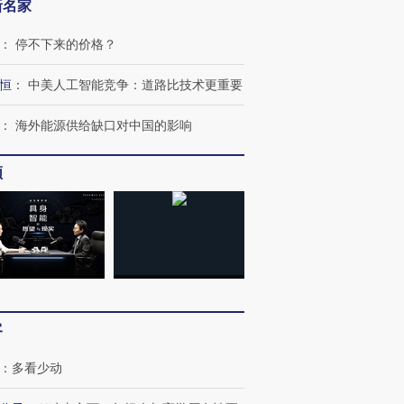
新名家
：
停不下来的价格？
恒
：
中美人工智能竞争：道路比技术更重要
：
海外能源供给缺口对中国的影响
频
客
：
多看少动