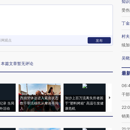
知识
受伤
丁金
村夫
新网观点
发布
续加
吴晓
本篇文章暂无评论
最
06:
干部
西班牙休达进入紧急状态
加沙上百万流离失所者困
马航飞行员
纪录 当局
数千非法移民从摩洛哥闯
于“塑料烤箱” 高温引发健
粒摇头丸 尿
22:
外活动
入
康危机
毒品
销美
21:1