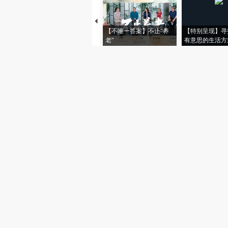
【不唯一答案】不止“养
【特别呈现】寻
老”
有意思的生活方