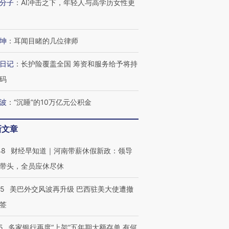
分子
：
AI冲击之下，年轻人与高学历女性更
坤
：
耳闻目睹的几位律师
日记
：
长护险覆盖全国 筹资和服务给予将持
码
波
：
“沉睡”的10万亿元公积金
新文章
48
财经早知道｜河南带薪休假新政：领导
带头，全员应休尽休
跨国走私7万
视线｜HY
检体内含3种
泽连斯基密集出访美英 索
秘鲁纳斯卡观光飞机坠毁
术：是什
05
美巴外交风波再升级 巴西驻美大使遭撤
要防空导弹“救急”
13人遇难
心“花钱找
签
5
多家银行再度“上架”五年期大额存单 有何