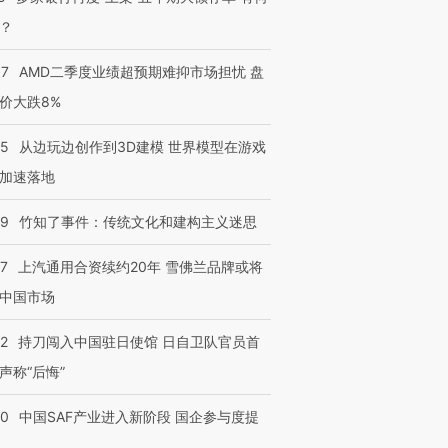
？
进第四届链博
【商旅对话】华住集团
技“链”接产
【特别呈现】寻找100种
CFO：不靠规模取胜，华
【特别呈
37
AMD二季度业绩超预期难抑市场担忧 盘
有意思的生活方式·第三对
住三大增长引擎是什么？
有意思的
价大跌8%
25
从边玩边创作到3D建模 世界模型在游戏
加速落地
09
竹知了事件：传统文化和建构主义迷思
47
上汽通用合资续约20年 雪佛兰品牌或将
中国市场
42
持刀闯入中国驻日使馆 日自卫队官员首
声称“后悔”
30
中国SAF产业进入新阶段 国企参与度提