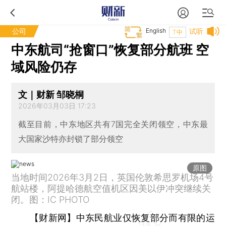
公司
English
试听
T中
中东航司“抢窗口”恢复部分航班 空
域风险仍存
文｜财新 邹晓桐
2026年03月03日 17:23
截至目前，中东地区共有7国完全关闭领空，中东最
大国家沙特亦封锁了部分领空
原图
当地时间2026年3月2日，英国伦敦希思罗机场4号
航站楼，阿提哈德航空值机区因美以伊冲突继续关
闭。图：IC PHOTO
【财新网】
中东民航业仅恢复部分而有限的运