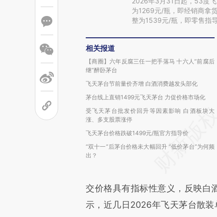
2026年3月31日起，53度
为1269元/瓶，即经销商拿
整为1539元/瓶，即零售指
相关报道
【商圈】六年反腐三任一把手落马 十六人“前腐后
继”醉卧茅台
飞天茅台节前量价齐增 白酒消费越发头部化
茅台线上直销1499元飞天茅台 力促价格市场化
受飞天茅台批发价回升等因素影响 白酒板块大
涨、多支股票涨停
飞天茅台价格跌破1499元/瓶官方指导价
“双十一”后茅台价格未大幅回升 “低价茅台”为何频
出？
交价格具有指标性意义，反映白
示，近几日2026年飞天茅台散装单