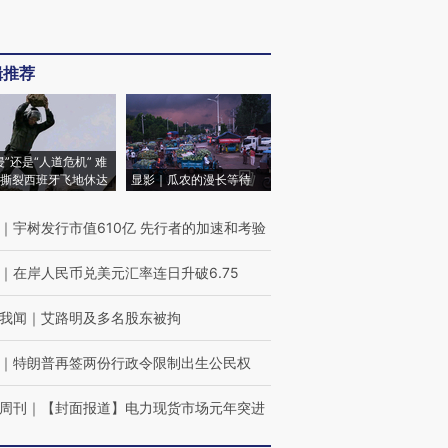
辑推荐
侵”还是“人道危机” 难
撕裂西班牙飞地休达
显影｜瓜农的漫长等待
｜
宇树发行市值610亿 先行者的加速和考验
｜
在岸人民币兑美元汇率连日升破6.75
我闻
｜
艾路明及多名股东被拘
｜
特朗普再签两份行政令限制出生公民权
周刊
｜
【封面报道】电力现货市场元年突进