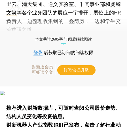
里云
、
淘天
集团、通义实验室、
千问
事业部和
虎鲸
文娱
等各个业务团队的展位一字排开，展位上的HR
负责人一边整理收集到的一叠简历，一边和学生交
流求职之道。
本文共计2605字 订阅后继续阅读
登录
后获取已订阅的阅读权限
财新通会员
订阅/会员升级
可畅读全文
推荐进入
财新数据库
，可随时查阅公司股价走势、
结构人员变化等投资信息。
财新机器人产业指数(RII)已发布，
点击了解行业动