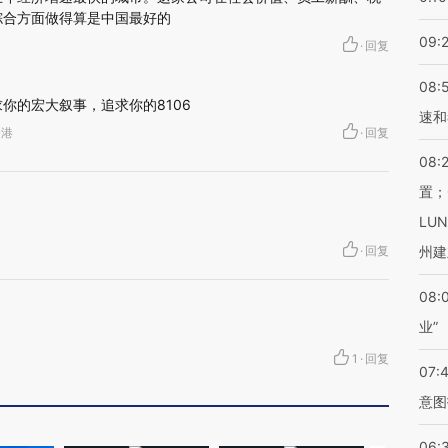
综合方面做得算是中国最好的
09:
·
回复
08:
你的宏大叙事，追求你的8106
速和
香港
·
回复
08:
置；
LU
·
回复
州建
08:
业”
1
·
回复
07:
意图
06: