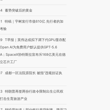
24
蓄势突破后的黄金
51
特稿｜宇树发行市值610亿 先行者的加
考验
29
T早报｜英伟达或拟下调下代GPU显存配
Open AI为免费用户默认提供GPT-5.6
NA；SpaceX协特斯拉宣布斥168亿美元在德
立芯片工厂
07
成都一区法院原院长 被指“违规挂证执
43
特朗普再签两份行政令限制出生公民权
打击生育旅游产业
37
财经早知道｜部分银行房贷利率，降至“2