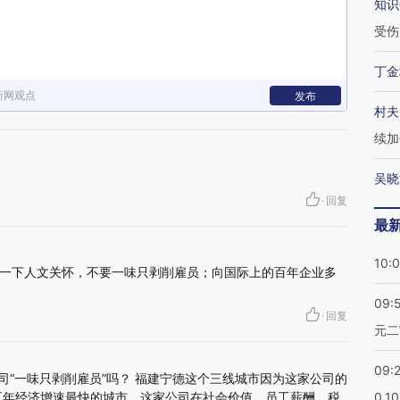
知识
受伤
丁金
新网观点
发布
村夫
续加
吴晓
·
回复
最
10:
一下人文关怀，不要一味只剥削雇员；向国际上的百年企业多
09:
·
回复
元二
09:
司“一味只剥削雇员”吗？ 福建宁德这个三线城市因为这家公司的
五年经济增速最快的城市。这家公司在社会价值、员工薪酬、税
0.1