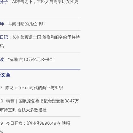
分子
：
AI冲击之下，年轻人与高学历女性更
坤
：
耳闻目睹的几位律师
日记
：
长护险覆盖全国 筹资和服务给予将持
码
波
：
“沉睡”的10万亿元公积金
新文章
07
陈龙：Token时代的商业与组织
50
特稿｜国航原党委书记樊澄受贿3847万
审待宣判 否认大多数指控
29
今日开盘：沪指报3896.49点 跌幅
0%