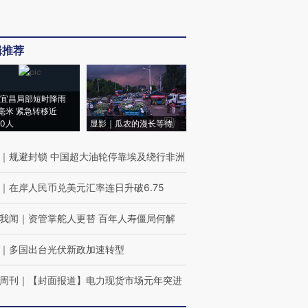
辑推荐
宜昌局部短时降雨
8毫米 紧急转移近
00人
显影｜瓜农的漫长等待
｜
规避封锁 中国超大油轮停靠埃及绕行非洲
｜
在岸人民币兑美元汇率连日升破6.75
我闻
｜
资管掌舵人更替 百年人寿僵局何解
｜
多国出台光伏新政加速转型
周刊
｜
【封面报道】电力现货市场元年突进