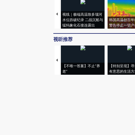
视线｜极端高温致多瑙河
水位跌破纪录 二战沉船与
韩国高温创百年
猛犸象化石接连露出
警告停止一切户
视听推荐
【不唯一答案】不止“养
【特别呈现】寻
老”
有意思的生活方