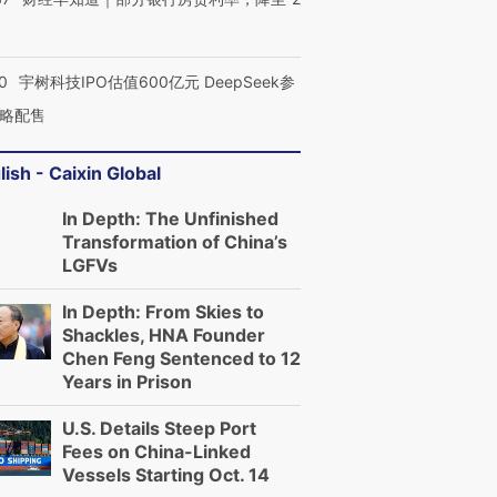
OX的吸金
马航飞行员跨国走私7万
视线｜被称为“蟑螂”的印
让中产们甘
粒摇头丸 尿检体内含3种
度Z世代 用街头抗争将教
秘鲁纳斯
0
宇树科技IPO估值600亿元 DeepSeek参
”？
毒品
育部长拱下台
13人遇难
略配售
lish - Caixin Global
In Depth: The Unfinished
进第四届链博
【商旅对话】华住集团
Transformation of China’s
技“链”接产
【特别呈现】寻找100种
CFO：不靠规模取胜，华
【特别呈
LGFVs
有意思的生活方式·第三对
住三大增长引擎是什么？
有意思的
In Depth: From Skies to
Shackles, HNA Founder
Chen Feng Sentenced to 12
Years in Prison
U.S. Details Steep Port
Fees on China-Linked
Vessels Starting Oct. 14