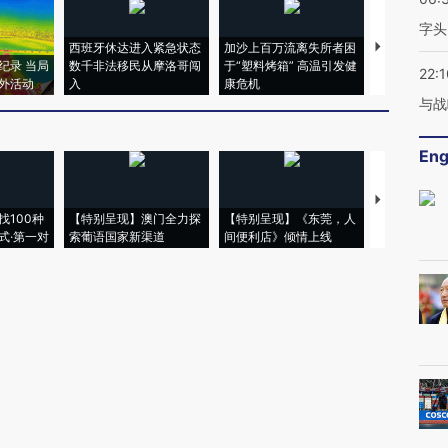
字头
西班牙休达进入紧急状态
加沙上百万流离失所者困
视线｜HYR
纪录 当局
数千非法移民从摩洛哥闯
于“塑料烤箱” 高温引发健
术：是什么
22:1
外活动
入
康危机
心“花钱找虐
与战
Eng
【推广】走
找100种
【特别呈现】澳门全力探
【特别呈现】《东莞，人
会，让数智科
式·第一对
索葡语国家新渠道
间便利店》倾情上线
业