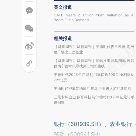
英文报道
CATL Nears 2 Trillion Yuan Valuation as AI
Boom Fuels Demand
相关报道
【财新周刊】财新周刊｜宁德时代押注欧洲 海外
建厂堪比二次创业
【财新周刊】财新周刊｜加码换电跑马圈地 曾毓
群为宁德时代寻找第二增长曲线
宁德时代2025年产能利用率接近100% 净利润达
722亿元
宁德时代密集签约建厂 电池行业进入扩产新周期
三元材料企业容百科技与宁德时代1200亿元订单
遭问询
银行
（
601939.SH
）、
农业银行
移动
（
600941.SH
）。