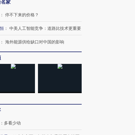
新名家
：
停不下来的价格？
恒
：
中美人工智能竞争：道路比技术更重要
：
海外能源供给缺口对中国的影响
频
客
：
多看少动