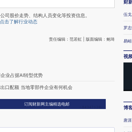
财
伍戈
阅公司股价走势、结构人员变化等投资信息。
点击了解行业动态
罗志
责任编辑：范若虹 | 版面编辑：鲍琦
易峘
视
创企业占据AI转型优势
出口配额 当地零部件企业有何机会
订阅财新网主编精选电邮
博
唐涯