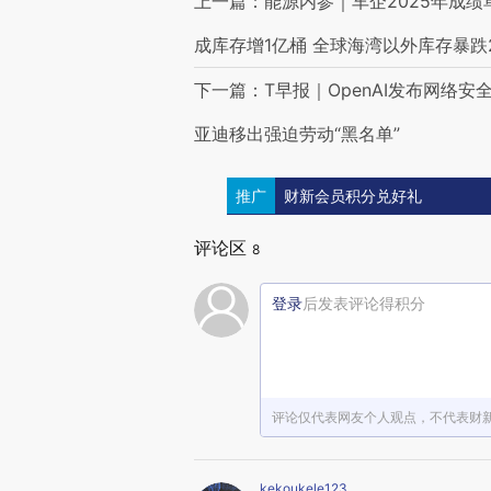
上一篇：能源内参｜车企2025年成绩
成库存增1亿桶 全球海湾以外库存暴跌
下一篇：T早报｜OpenAI发布网络
亚迪移出强迫劳动“黑名单”
推广
财新会员积分兑好礼
评论区
8
登录
后发表评论得积分
评论仅代表网友个人观点，不代表财
kekoukele123