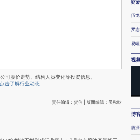
财
伍戈
罗志
易峘
视
阅公司股价走势、结构人员变化等投资信息。
点击了解行业动态
责任编辑：贺信 | 版面编辑：吴秋晗
博
唐涯