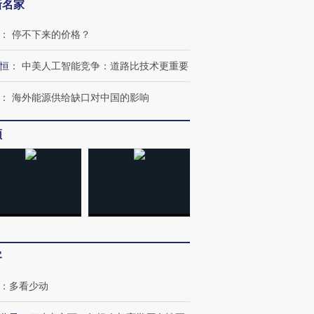
新名家
：
停不下来的价格？
恒
：
中美人工智能竞争：道路比技术更重要
：
海外能源供给缺口对中国的影响
频
客
：
多看少动