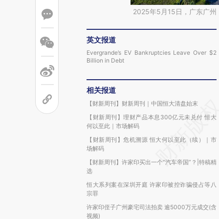
2025年5月15日，广东
英文报道
Evergrande’s EV Bankruptcies Leave Over $2
Billion in Debt
相关报道
【财新周刊】财新周刊｜中国恒大清盘始末
【财新周刊】理财产品本息300亿元未兑付 恒大
何以至此｜市场解码
【财新周刊】危机溯源 恒大何以至此（续）｜市
场解码
【财新周刊】许家印买出一个“汽车帝国”？|特稿精
选
恒大系列案在深圳开庭 许家印被控诈骗侵占等八
宗罪
许家印侄子广州豪宅司法拍卖 逾5000万元成交(含
视频)