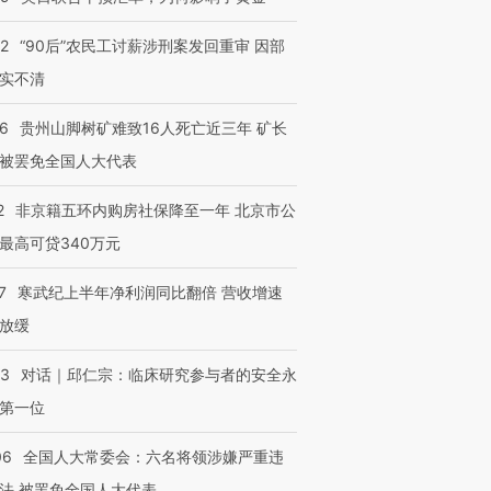
32
“90后”农民工讨薪涉刑案发回重审 因部
实不清
36
贵州山脚树矿难致16人死亡近三年 矿长
被罢免全国人大代表
2
非京籍五环内购房社保降至一年 北京市公
最高可贷340万元
7
寒武纪上半年净利润同比翻倍 营收增速
放缓
53
对话｜邱仁宗：临床研究参与者的安全永
第一位
06
全国人大常委会：六名将领涉嫌严重违
法 被罢免全国人大代表