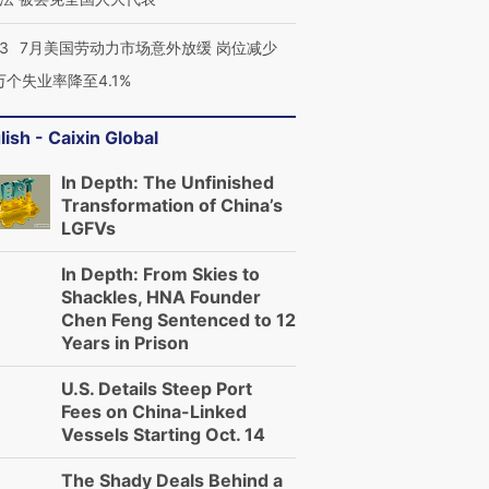
43
7月美国劳动力市场意外放缓 岗位减少
3万个失业率降至4.1%
lish - Caixin Global
In Depth: The Unfinished
Transformation of China’s
LGFVs
In Depth: From Skies to
Shackles, HNA Founder
Chen Feng Sentenced to 12
Years in Prison
U.S. Details Steep Port
Fees on China-Linked
Vessels Starting Oct. 14
The Shady Deals Behind a