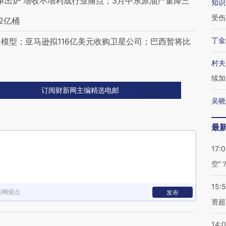
单出炉 增收不增利成行业痛点；3月中东原油产量降三
知识
受伤
2亿桶
丁金
安全模型；亚马逊拟116亿美元收购卫星公司；巴西暂将比
村夫
续加
订阅财新网主编精选电邮
吴晓
最
17:
空”
15:
新网观点
发布
资超
14: