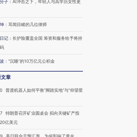
分子
：
AI冲击之下，年轻人与高学历女性更
坤
：
耳闻目睹的几位律师
日记
：
长护险覆盖全国 筹资和服务给予将持
码
波
：
“沉睡”的10万亿元公积金
新文章
00
普渡机器人如何平衡“脚踏实地”与“仰望星
？
57
特朗普召开矿业圆桌会 拟向关键矿产投
20亿美元
09
美日联合干预汇率，为何影响了黄金