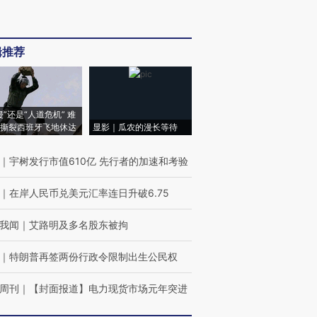
辑推荐
侵”还是“人道危机” 难
撕裂西班牙飞地休达
显影｜瓜农的漫长等待
｜
宇树发行市值610亿 先行者的加速和考验
｜
在岸人民币兑美元汇率连日升破6.75
我闻
｜
艾路明及多名股东被拘
｜
特朗普再签两份行政令限制出生公民权
周刊
｜
【封面报道】电力现货市场元年突进