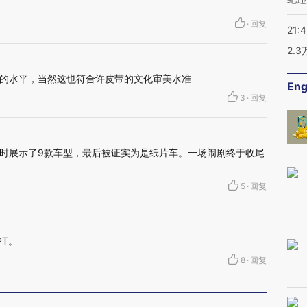
·
回复
21:
2.
的水平，当然这也符合许皮带的文化审美水准
Eng
3
·
回复
时展示了9款车型，最后被证实为是纸片车。一场闹剧终于收尾
5
·
回复
T。
8
·
回复