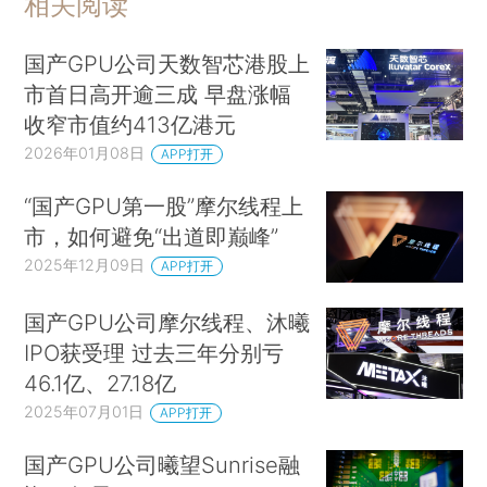
相关阅读
国产GPU公司天数智芯港股上
市首日高开逾三成 早盘涨幅
收窄市值约413亿港元
2026年01月08日
APP打开
“国产GPU第一股”摩尔线程上
市，如何避免“出道即巅峰”
2025年12月09日
APP打开
国产GPU公司摩尔线程、沐曦
IPO获受理 过去三年分别亏
46.1亿、27.18亿
2025年07月01日
APP打开
国产GPU公司曦望Sunrise融