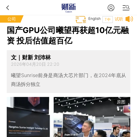
公司
English
试听
T中
国产GPU公司曦望再获超10亿元融
资 投后估值超百亿
文｜财新 刘沛林
2026年04月20日 22:20
曦望Sunrise前身是商汤大芯片部门，在2024年底从
商汤拆分独立
原图