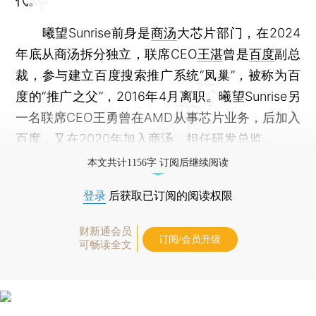
代。
曦望Sunrise前身是
商汤
大芯片部门，在2024
年底从商汤拆分独立，联席CEO
王湛
曾是
百度
副总
裁，参与建立百度搜索推广系统“凤巢”，被称为百
度的“推广之父”，2016年4月离职。曦望Sunrise另
一名联席CEO王勇曾在AMD从事芯片业务，后加入
百度，又在2020年加入商汤，担任研发总监。
本文共计1156字 订阅后继续阅读
登录
后获取已订阅的阅读权限
财新通会员
订阅/会员升级
可畅读全文