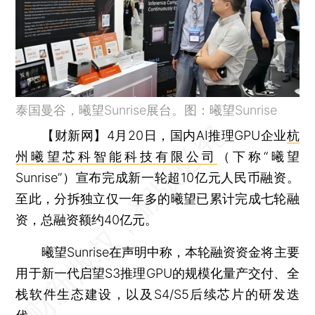
泰国曼谷，曦望Sunrise展台。图：曦望Sunrise
【财新网】
4月20日，国内AI推理GPU企业
杭
州曦望芯科智能科技有限公司
（下称“曦望
Sunrise”）宣布完成新一轮超10亿元人民币融资。
至此，分拆独立仅一年多的曦望已累计完成七轮融
资，总融资额约40亿元。
曦望Sunrise在声明中称，本轮融资资金将主要
用于新一代启望S3推理GPU的规模化量产交付、全
栈软件生态建设，以及S4/S5后续芯片的研发迭