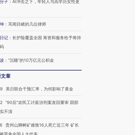
分子
：
AI冲击之下，年轻人与高学历女性更
坤
：
耳闻目睹的几位律师
日记
：
长护险覆盖全国 筹资和服务给予将持
码
波
：
“沉睡”的10万亿元公积金
新文章
09
美日联合干预汇率，为何影响了黄金
32
“90后”农民工讨薪涉刑案发回重审 因部
实不清
36
贵州山脚树矿难致16人死亡近三年 矿长
被罢免全国人大代表