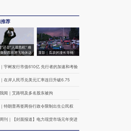
辑推荐
侵”还是“人道危机” 难
撕裂西班牙飞地休达
显影｜瓜农的漫长等待
｜
宇树发行市值610亿 先行者的加速和考验
｜
在岸人民币兑美元汇率连日升破6.75
我闻
｜
艾路明及多名股东被拘
｜
特朗普再签两份行政令限制出生公民权
周刊
｜
【封面报道】电力现货市场元年突进