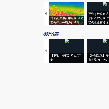
视线｜极端高温
韩国高温创百年纪录 当局
水位跌破纪录 
警告停止一切户外活动
猛犸象化石接连
视听推荐
【不唯一答案】不止“养
【特别呈现】寻
老”
有意思的生活方