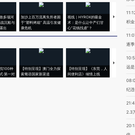
11:1
致多瑙河
加沙上百万流离失所者困
视线｜HYROX的吸金
马航飞行员
积金
二战沉船与
于“塑料烤箱” 高温引发健
术：是什么让中产们甘
粒摇头丸 尿
露出
康危机
心“花钱找虐”？
毒品
11:0
逐季
10:
【推广】走
远是
找100种
【特别呈现】澳门全力探
【特别呈现】《东莞，人
会，让数智科
式·第一对
索葡语国家新渠道
间便利店》倾情上线
业
08:
纪违
21:
2.
20:
倍