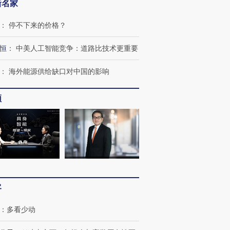
新名家
：
停不下来的价格？
恒
：
中美人工智能竞争：道路比技术更重要
：
海外能源供给缺口对中国的影响
频
客
：
多看少动