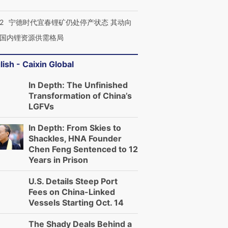
2
宁德时代宜春锂矿仍处停产状态 其动向
国内锂资源供需格局
lish - Caixin Global
In Depth: The Unfinished
Transformation of China’s
LGFVs
In Depth: From Skies to
Shackles, HNA Founder
Chen Feng Sentenced to 12
Years in Prison
U.S. Details Steep Port
Fees on China-Linked
Vessels Starting Oct. 14
The Shady Deals Behind a