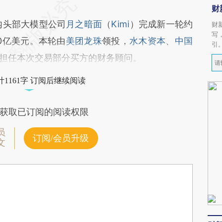
财
头部大模型公司
月之暗面
（
Kimi
）完成新一轮约
财
写
0亿美元。本轮由
美团龙珠
领投，
水木资本
、
中国
引
担任本次交易部分买方的财务顾问。
1161字 订阅后继续阅读
获取已订阅的阅读权限
员
订阅/会员升级
文