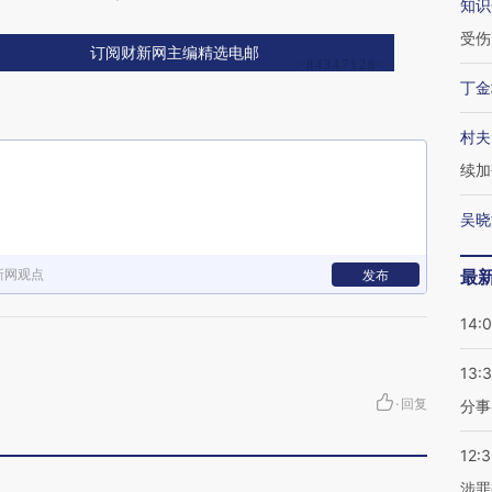
知识
受伤
订阅财新网主编精选电邮
丁金
村夫
续加
吴晓
新网观点
最
发布
14:
13:
·
回复
分事
12:
涉罪