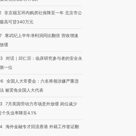
2
非京籍五环内购房社保降至一年 北京市公
跨国走私7万
视线｜被称为“蟑螂”的印
视线｜“入侵”还是“人道危
最高可贷340万元
检体内含3种
度Z世代 用街头抗争将教
机”？难民潮撕裂西班牙
秘鲁纳斯
育部长拱下台
飞地休达
13人遇难
7
寒武纪上半年净利润同比翻倍 营收增速
放缓
53
对话｜邱仁宗：临床研究参与者的安全永
进第四届链博
【商旅对话】华住集团
第一位
技“链”接产
【特别呈现】寻找100种
CFO：不靠规模取胜，华
【特别呈
有意思的生活方式·第三对
住三大增长引擎是什么？
有意思的
06
全国人大常委会：六名将领涉嫌严重违
法 被罢免全国人大代表
43
7月美国劳动力市场意外放缓 岗位减少
3万个失业率降至4.1%
14
海外金融专才回流香港 外籍工作签证翻