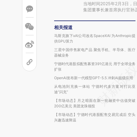
当地时间2025年2月3日，
集团董事长兼首席执行官孙
相关报道
马斯克旗下xAI公司改名SpaceXAI 为Anthropic提
供GPU算力
三星中国停售家电产品 聚焦手机、半导体、医疗
器械业务
宁德时代港股拟配售募资391亿港元 用于全球业务
扩张
OpenAI发布新一代模型GPT-5.5 冲刺AI超级应用
从电池到充换一体站 宁德时代多方案对打比亚
迪“闪充”
【市场动态】月之暗面在新一轮融资中估值突破
200亿美元 美团龙珠领投
【市场动态】宁德时代港股配售交易完成后 空头
兴趣迅速降温