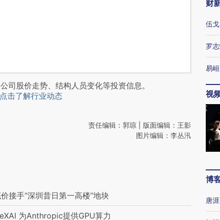
财
伍戈
罗志
易峘
阅公司股价走势、结构人员变化等投资信息。
视
点击了解行业动态
责任编辑：郭琼 | 版面编辑：王影
图片编辑：李丛汛
博
底价接手“深圳昔日第一高楼”地块
唐涯
AI 为Anthropic提供GPU算力