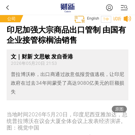
公司
English
试听
T中
印尼加强大宗商品出口管制 由国有
企业接管棕榈油销售
文｜财新 文思敏 发自香港
2026年05月20日 21:53
普拉博沃称，出口商通过故意低报货值逃税，让印尼
政府在过去34年间蒙受了高达9080亿美元的巨额损
失
原图
当地时间2026年5月20日，印度尼西亚雅加达，总
统普拉博沃在议会大厦全体会议上发表经济演讲。
图：视觉中国