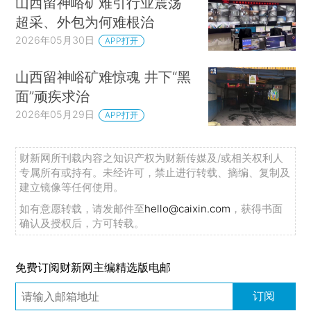
山西留神峪矿难引行业震荡
超采、外包为何难根治
2026年05月30日
APP打开
山西留神峪矿难惊魂 井下“黑
面”顽疾求治
2026年05月29日
APP打开
财新网所刊载内容之知识产权为财新传媒及/或相关权利人
专属所有或持有。未经许可，禁止进行转载、摘编、复制及
建立镜像等任何使用。
如有意愿转载，请发邮件至
hello@caixin.com
，获得书面
确认及授权后，方可转载。
免费订阅财新网主编精选版电邮
订阅