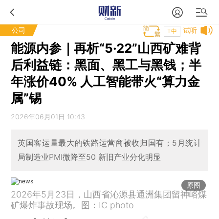
公司
试听
T中
能源内参｜再析“5·22”山西矿难背
后利益链：黑面、黑工与黑钱；半
年涨价40% 人工智能带火“算力金
属”锡
2026年06月01日 10:43
英国客运量最大的铁路运营商被收归国有；5月统计
局制造业PMI微降至50 新旧产业分化明显
原图
2026年5月23日，山西省沁源县通洲集团留神峪煤
矿爆炸事故现场。图：IC photo