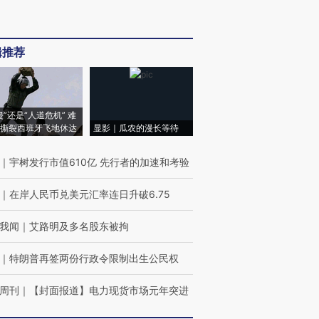
辑推荐
侵”还是“人道危机” 难
撕裂西班牙飞地休达
显影｜瓜农的漫长等待
｜
宇树发行市值610亿 先行者的加速和考验
｜
在岸人民币兑美元汇率连日升破6.75
我闻
｜
艾路明及多名股东被拘
｜
特朗普再签两份行政令限制出生公民权
周刊
｜
【封面报道】电力现货市场元年突进