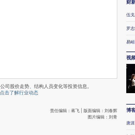
财
伍戈
罗志
易峘
视
阅公司股价走势、结构人员变化等投资信息。
点击了解行业动态
博
责任编辑：蒋飞 | 版面编辑：刘春辉
图片编辑：刘青
唐涯