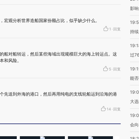
影响
，宏观分析世界造船国家份额占比，似乎缺少什么。
19:5
1
·
回复
持续
19:1
的船对船转运，然后某些海域出现规模巨大的海上转运点。这
过7
本和风险。
19:1
5
·
回复
能否
19:
个先送到外海的港口，然后再用纯电的支线轮船运到沿海的港
大选
14
·
回复
19:0
会向
18: