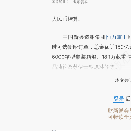
国造船业？｜出海·贸易
人民币结算。
中国新兴造船集团
恒力重工
艘可选新船订单，总金额近150
6000箱型集装箱船、18.1万载
品油轮及苏伊士型原油轮等。
本文共计
登录
后
财新通会
可畅读全