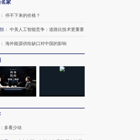
新名家
：
停不下来的价格？
恒
：
中美人工智能竞争：道路比技术更重要
：
海外能源供给缺口对中国的影响
频
客
：
多看少动