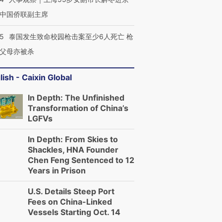
中国侨联副主席
跨国走私7万
视线｜被称为“蟑螂”的印
视线｜“入侵”还是“人道危
检体内含3种
度Z世代 用街头抗争将教
机”？难民潮撕裂西班牙
秘鲁纳斯
45
泰国发生致命校园枪击案至少6人死亡 枪
育部长拱下台
飞地休达
13人遇难
父母亦被杀
lish - Caixin Global
进第四届链博
【商旅对话】华住集团
In Depth: The Unfinished
技“链”接产
【特别呈现】寻找100种
CFO：不靠规模取胜，华
【特别呈
Transformation of China’s
有意思的生活方式·第三对
住三大增长引擎是什么？
有意思的
LGFVs
In Depth: From Skies to
Shackles, HNA Founder
Chen Feng Sentenced to 12
Years in Prison
U.S. Details Steep Port
Fees on China-Linked
Vessels Starting Oct. 14