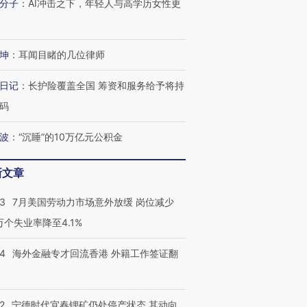
分子
：
AI冲击之下，年轻人与高学历女性更
坤
：
耳闻目睹的几位律师
日记
：
长护险覆盖全国 筹资和服务给予将持
码
波
：
“沉睡”的10万亿元公积金
新文章
43
7月美国劳动力市场意外放缓 岗位减少
3万个失业率降至4.1%
14
海外金融专才回流香港 外籍工作签证翻
2
宁德时代宜春锂矿仍处停产状态 其动向