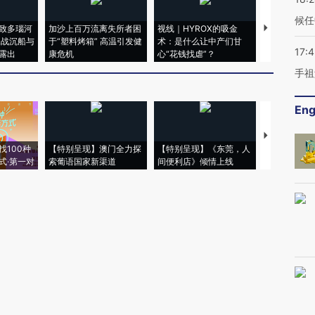
候任
致多瑙河
加沙上百万流离失所者困
视线｜HYROX的吸金
马航飞行员
二战沉船与
于“塑料烤箱” 高温引发健
术：是什么让中产们甘
粒摇头丸 尿
17:
露出
康危机
心“花钱找虐”？
毒品
手祖
Eng
【推广】走
找100种
【特别呈现】澳门全力探
【特别呈现】《东莞，人
会，让数智科
式·第一对
索葡语国家新渠道
间便利店》倾情上线
业