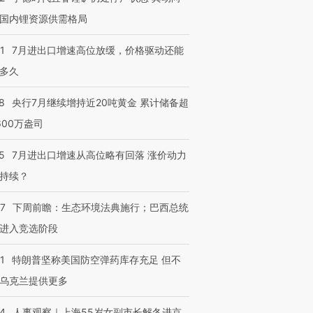
国内锂资源供需格局
1
7月进出口增速高位放缓，价格驱动还能
多久
8
央行7月继续增持近20吨黄金 累计储备超
600万盎司
5
7月进出口增速从高位略有回落 涨价动力
持续？
07
下周前瞻：生态环境法典施行；巴西总统
进入竞选阶段
1
特朗普坚称美国防空弹药库存充足 但不
乌克兰提供更多
24
人事观察｜上海55岁女副市长解冬进京