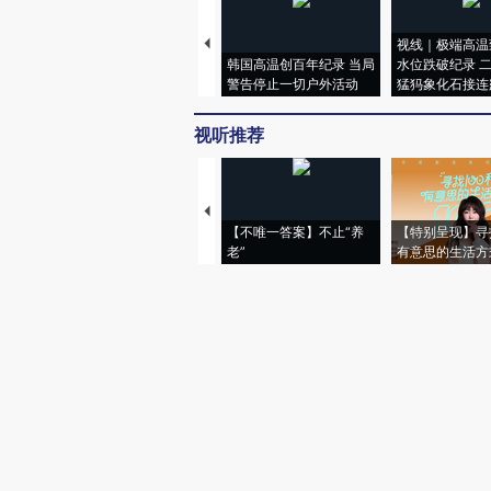
视线｜极端高温
韩国高温创百年纪录 当局
水位跌破纪录 
警告停止一切户外活动
猛犸象化石接连
视听推荐
【不唯一答案】不止“养
【特别呈现】寻
老”
有意思的生活方