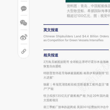
资料图：青岛，中国船舶集
大型散货船。希腊国际海事
额超过100亿元。图：视觉
英文报道
Chinese Shipbuilders Land $4.4 Billion Orders
as Competition for Green Vessels Intensifies
相关报道
2万海员被困波斯湾 全球航运界呼吁霍尔木兹海峡
恢复自由通航
特朗普暂停疏导海峡被困船舶 称美伊和谈取得“巨
大进展”
独家｜奇瑞芜湖造船欲租赁熔盛重工船坞盘活“僵
尸”产能
恒力拟投135亿元扩建船舶产能 为近20年国内最
大造船项目
前三季船厂接单跌超两成 美国301征费如何冲击中