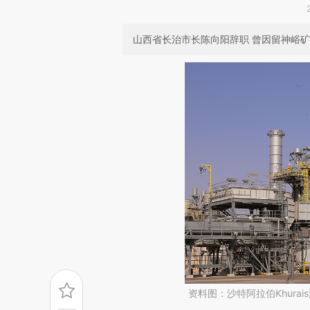
山西省长治市长陈向阳辞职 曾因留神峪
资料图：沙特阿拉伯Khura