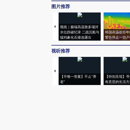
图片推荐
视线｜极端高温致多瑙河
水位跌破纪录 二战沉船与
韩国高温创百年
猛犸象化石接连露出
警告停止一切户
视听推荐
【不唯一答案】不止“养
【特别呈现】寻
老”
有意思的生活方