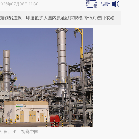
试听
2026年07月08日 11:30
矿难鞠躬道歉；印度欲扩大国内原油勘探规模 降低对进口依赖
is油田。图：视觉中国