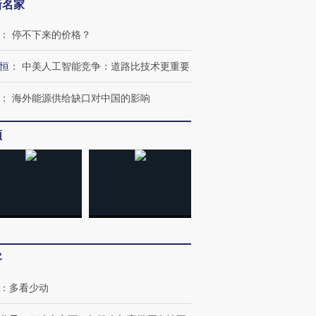
新名家
：
停不下来的价格？
恒
：
中美人工智能竞争：道路比技术更重要
：
海外能源供给缺口对中国的影响
频
客
：
多看少动