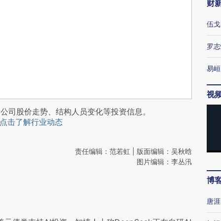
财
伍戈
罗志
易峘
视
阅公司股价走势、结构人员变化等投资信息。
点击了解行业动态
责任编辑：范若虹 | 版面编辑：吴秋晗
图片编辑：李丛汛
博
唐涯