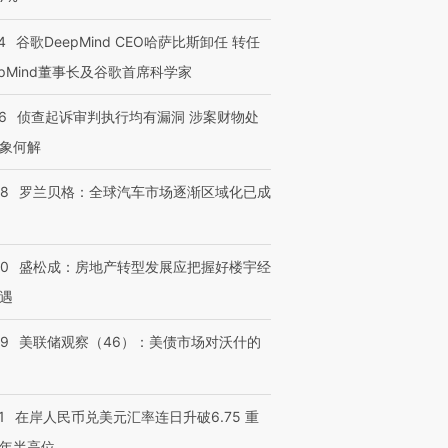
4
谷歌DeepMind CEO哈萨比斯卸任 转任
epMind董事长及谷歌首席科学家
跨国走私7万
视线｜HY
检体内含3种
泽连斯基密集出访美英 索
秘鲁纳斯卡观光飞机坠毁
术：是什
6
侦查起诉审判执行均有漏洞 涉案财物处
要防空导弹“救急”
13人遇难
心“花钱找
象何解
58
罗兰贝格：全球汽车市场逐渐区域化已成
进第四届链博
【商旅对话】华住集团
技“链”接产
【特别呈现】寻找100种
CFO：不靠规模取胜，华
【特别呈
50
盛松成：房地产转型发展应把握好楼宇经
有意思的生活方式·第三对
住三大增长引擎是什么？
有意思的
遇
39
美联储观察（46）：美债市场对沃什的
1
在岸人民币兑美元汇率连日升破6.75 重
年半高位