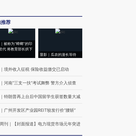
辑推荐
｜被称为“蟑螂”的印
世代 将教育部长拱下
显影｜瓜农的漫长等待
｜
境外收入征税 保险收益缴交已启动
｜
河南“三支一扶”考试舞弊 警方介入侦查
｜
特朗普再上台后中国留学生获签数量大减
｜
广州开发区产业园REIT较发行价“腰斩”
周刊
｜
【封面报道】电力现货市场元年突进