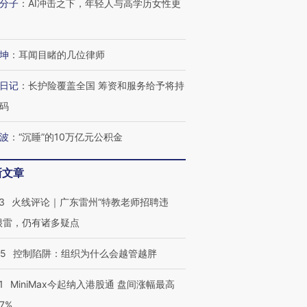
分子
：
AI冲击之下，年轻人与高学历女性更
坤
：
耳闻目睹的几位律师
日记
：
长护险覆盖全国 筹资和服务给予将持
码
波
：
“沉睡”的10万亿元公积金
新文章
3
火线评论｜广东雷州“特教老师招聘违
很雷，仍有诸多疑点
05
控制陷阱：组织为什么会越管越胖
1
MiniMax今起纳入港股通 盘间涨幅最高
77%