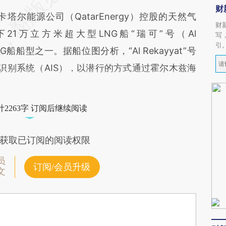
财
能源公司（QatarEnergy）控股的天然气
财
旗下21万立方米超大型LNG船“瑞可”号（Al
写
引
G船船型之一。据船位图分析，“Al Rekayyat”号
识别系统（AIS），以潜行的方式通过霍尔木兹海
2263字 订阅后继续阅读
获取已订阅的阅读权限
员
订阅/会员升级
文