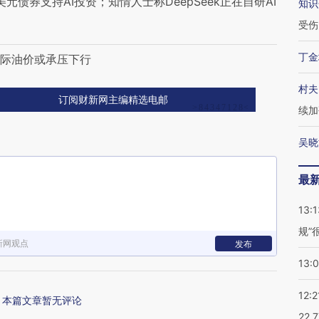
元债券支持AI投资；知情人士称DeepSeek正在自研AI
知识
受伤
丁金
国际油价或承压下行
村夫
订阅财新网主编精选电邮
续加
吴晓
最
13:1
规”
新网观点
发布
13:
12:2
本篇文章暂无评论
22.