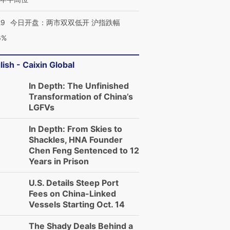
29
今日开盘：两市双双低开 沪指跌幅
6%
lish - Caixin Global
In Depth: The Unfinished
Transformation of China’s
LGFVs
In Depth: From Skies to
Shackles, HNA Founder
Chen Feng Sentenced to 12
Years in Prison
U.S. Details Steep Port
Fees on China-Linked
Vessels Starting Oct. 14
The Shady Deals Behind a