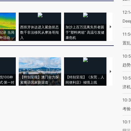
12:1
De
西班牙休达进入紧急状态
加沙上百万流离失所者困
马航飞行员
纪录 当局
数千非法移民从摩洛哥闯
于“塑料烤箱” 高温引发健
粒摇头丸 尿
11:5
外活动
入
康危机
毒品
置乱
10:
趋势
【推广】走
找100种
【特别呈现】澳门全力探
【特别呈现】《东莞，人
会，让数智科
10:
式·第一对
索葡语国家新渠道
间便利店》倾情上线
业
济机
10:
考验
10:1
回三