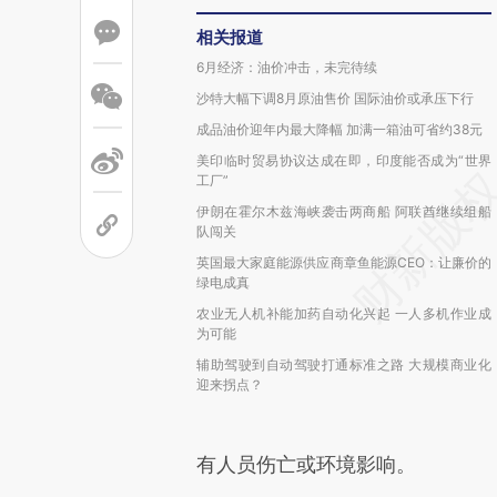
相关报道
6月经济：油价冲击，未完待续
沙特大幅下调8月原油售价 国际油价或承压下行
成品油价迎年内最大降幅 加满一箱油可省约38元
美印临时贸易协议达成在即，印度能否成为“世界
工厂”
伊朗在霍尔木兹海峡袭击两商船 阿联酋继续组船
队闯关
英国最大家庭能源供应商章鱼能源CEO：让廉价的
绿电成真
农业无人机补能加药自动化兴起 一人多机作业成
为可能
辅助驾驶到自动驾驶打通标准之路 大规模商业化
迎来拐点？
有人员伤亡或环境影响。