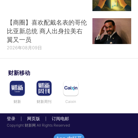
【商圈】喜欢配戴名表的哥伦
比亚新总统 商人出身拉美右
翼又一员
2026年08月09日
财新移动
财新
财新周刊
Caixin
登录
网页版
订阅电邮
|
|
Copyright 财新网 All Rights Reserved