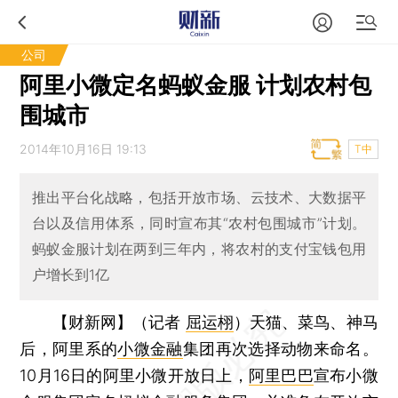
公司
阿里小微定名蚂蚁金服 计划农村包
围城市
2014年10月16日 19:13
T中
推出平台化战略，包括开放市场、云技术、大数据平
台以及信用体系，同时宣布其“农村包围城市”计划。
蚂蚁金服计划在两到三年内，将农村的支付宝钱包用
户增长到1亿
【财新网】（记者
屈运栩
）
天猫、菜鸟、神马
后，阿里系的
小微金融
集团再次选择动物来命名。
10月16日的阿里小微开放日上，
阿里巴巴
宣布小微