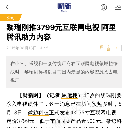
公司
黎瑞刚推3799元互联网电视 阿里
腾讯助力内容
2015年08月13日 14:45
T中
在小米、乐视和一众传统厂商在互联网电视领域拉锯
战时，黎瑞刚称将以目前国内最强的内容资源抢占电
视屏
【财新网】（记者
屈运栩
）
46岁的黎瑞刚要
杀入电视硬件了，这一消息已在坊间预热多时，8
月13日，
微鲸科技
正式发布4K 55寸互联网电视，
定价3799元，低于市面同类产品近500元。微鲸科