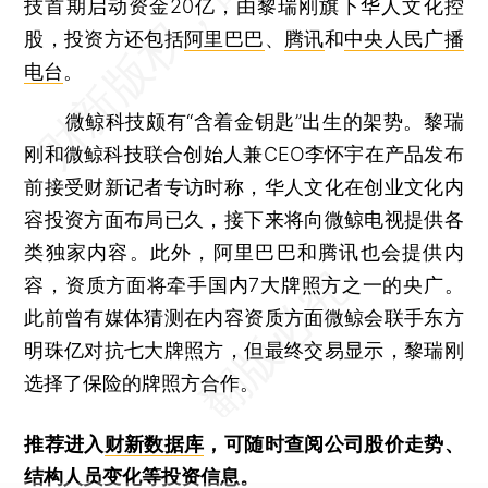
技首期启动资金20亿，由黎瑞刚旗下华人文化控
股，投资方还包括
阿里巴巴
、
腾讯
和
中央人民广播
电台
。
微鲸科技颇有“含着金钥匙”出生的架势。黎瑞
刚和微鲸科技联合创始人兼CEO李怀宇在产品发布
前接受财新记者专访时称，华人文化在创业文化内
容投资方面布局已久，接下来将向微鲸电视提供各
类独家内容。此外，阿里巴巴和腾讯也会提供内
容，资质方面将牵手国内7大牌照方之一的央广。
此前曾有媒体猜测在内容资质方面微鲸会联手东方
明珠亿对抗七大牌照方，但最终交易显示，黎瑞刚
选择了保险的牌照方合作。
推荐进入
财新数据库
，可随时查阅公司股价走势、
结构人员变化等投资信息。