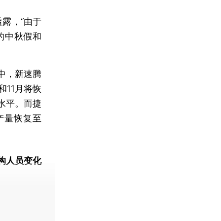
露，“由于
的中秋假和
中，新速腾
和11月将恢
量水平。而捷
产量恢复至
构人员变化