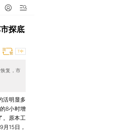
车市探底
T中
能恢复，市
的活明显多
的8小时增
了。原本工
月15日，