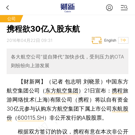
公司
携程欲30亿入股东航
2016年04月22日 09:31
English
T中
各大航空公司“提自降代”加快步伐，受到压力的OTA
则纷纷向上游发展
【财新网】（记者 包志明 刘晓景）
中国东方
航空集团公司（
东方航空集团
）21日宣布：
携程
旅
游网络技术(上海)有限公司（携程）将以自有资金
30亿元参与认购东方航空集团下属上市公司
东航股
份
（
600115.SH
）非公开发行的A股股票。
根据双方签订的协议，携程有意在本次非公开