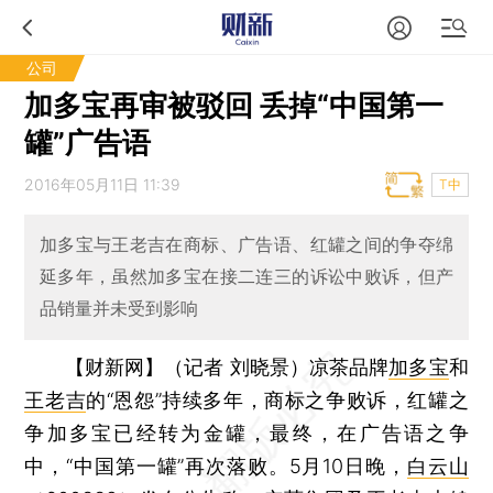
公司
加多宝再审被驳回 丢掉“中国第一
罐”广告语
2016年05月11日 11:39
T中
加多宝与王老吉在商标、广告语、红罐之间的争夺绵
延多年，虽然加多宝在接二连三的诉讼中败诉，但产
品销量并未受到影响
【财新网】（记者 刘晓景）
凉茶品牌
加多宝
和
王老吉
的“恩怨”持续多年，商标之争败诉，红罐之
争加多宝已经转为金罐，最终，在广告语之争
中，“中国第一罐”再次落败。5月10日晚，
白云山