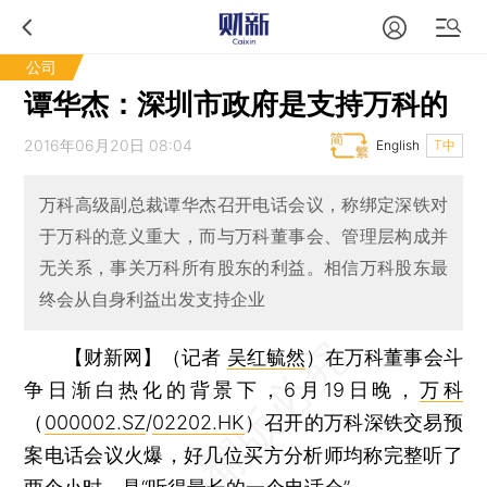
公司
谭华杰：深圳市政府是支持万科的
2016年06月20日 08:04
English
T中
万科高级副总裁谭华杰召开电话会议，称绑定深铁对
于万科的意义重大，而与万科董事会、管理层构成并
无关系，事关万科所有股东的利益。相信万科股东最
终会从自身利益出发支持企业
【财新网】（记者
吴红毓然
）
在万科董事会斗
争日渐白热化的背景下，6月19日晚，
万科
（
000002.SZ
/
02202.HK
）召开的万科深铁交易预
案电话会议火爆，好几位买方分析师均称完整听了