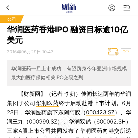
公司
华润医药香港IPO 融资目标逾10亿
美元
2016年06月29日 10:43
T中
华润医药一旦上市成功，有望跻身今年亚洲市场规模
最大的医疗保健相关IPO交易之列
【财新网】（记者
李妍
）
传闻长达两年的华润
集团子公司
华润医药
终于启动赴港上市计划。6月
28日，华润医药旗下东阿阿胶（
000423.SZ
）、华
润三九（
000999.SZ
）、华润双鹤（
600062.SH
）
三家A股上市公司共同发布了华润医药向港交所递